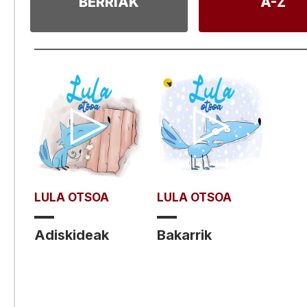
BERRIAK
A-Z
LULA OTSOA
LULA OTSOA
Adiskideak
Bakarrik