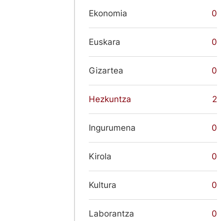
Ekonomia
0
Euskara
0
Gizartea
0
Hezkuntza
2
Ingurumena
0
Kirola
0
Kultura
0
Laborantza
0