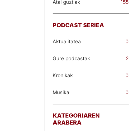
Atal guztiak
155
PODCAST SERIEA
Aktualitatea
0
Gure podcastak
2
Kronikak
0
Musika
0
KATEGORIAREN
ARABERA