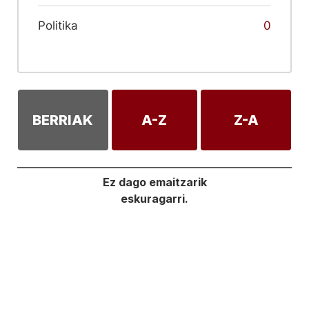
Politika
0
BERRIAK
A-Z
Z-A
Ez dago emaitzarik
eskuragarri.