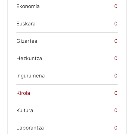
Ekonomia
0
Euskara
0
Gizartea
0
Hezkuntza
0
Ingurumena
0
Kirola
0
Kultura
0
Laborantza
0