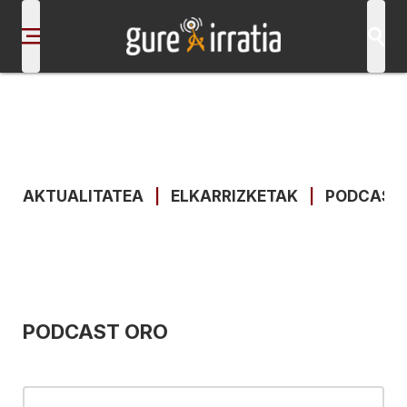
AKTUALITATEA
|
ELKARRIZKETAK
|
PODCAST
PODCAST ORO