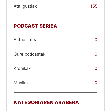
Atal guztiak
155
PODCAST SERIEA
Aktualitatea
0
Gure podcastak
0
Kronikak
0
Musika
0
KATEGORIAREN ARABERA