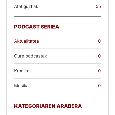
Atal guztiak
155
PODCAST SERIEA
Aktualitatea
0
Gure podcastak
0
Kronikak
0
Musika
0
KATEGORIAREN ARABERA