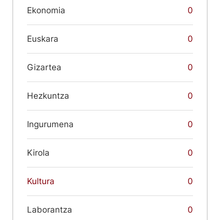
Ekonomia
0
Euskara
0
Gizartea
0
Hezkuntza
0
Ingurumena
0
Kirola
0
Kultura
0
Laborantza
0