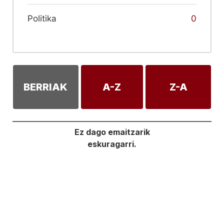
Politika
0
BERRIAK
A-Z
Z-A
Ez dago emaitzarik
eskuragarri.