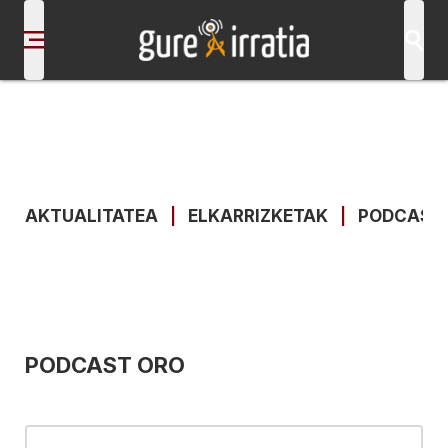
AKTUALITATEA
|
ELKARRIZKETAK
|
PODCAST
PODCAST ORO