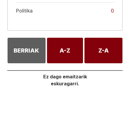
Politika
0
BERRIAK
A-Z
Z-A
Ez dago emaitzarik
eskuragarri.