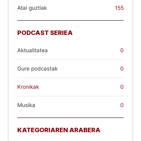
Atal guztiak
155
PODCAST SERIEA
Aktualitatea
0
Gure podcastak
0
Kronikak
0
Musika
0
KATEGORIAREN ARABERA