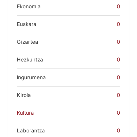
Ekonomia
0
Euskara
0
Gizartea
0
Hezkuntza
0
Ingurumena
0
Kirola
0
Kultura
0
Laborantza
0