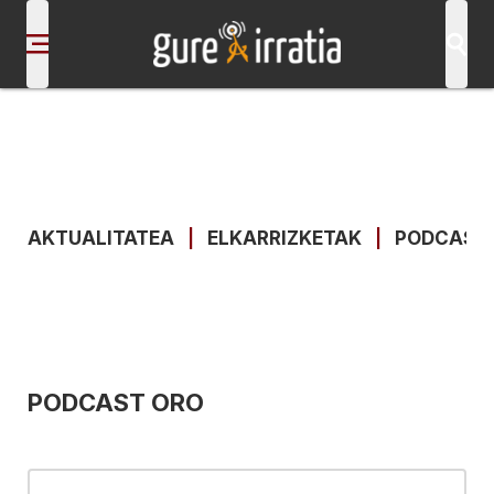
AKTUALITATEA
|
ELKARRIZKETAK
|
PODCAST
PODCAST ORO