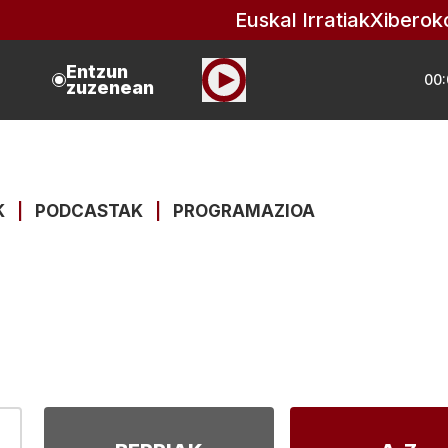
Euskal Irratiak
Xiberok
Entzun
00:
zuzenean
K
|
PODCASTAK
|
PROGRAMAZIOA