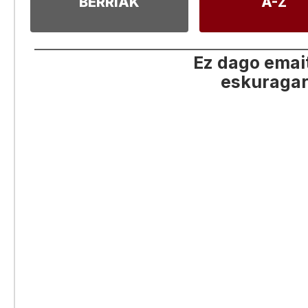
BERRIAK
A-Z
Ez dago emai
eskuragar