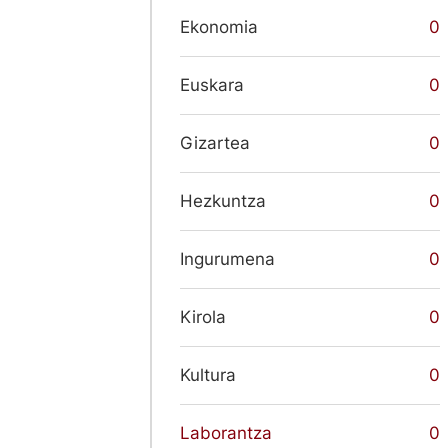
Ekonomia
0
Euskara
0
Gizartea
0
Hezkuntza
0
Ingurumena
0
Kirola
0
Kultura
0
Laborantza
0