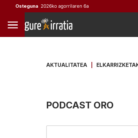
Osteguna
2026ko agorrilaren 6a
AKTUALITATEA
|
ELKARRIZKETA
PODCAST ORO