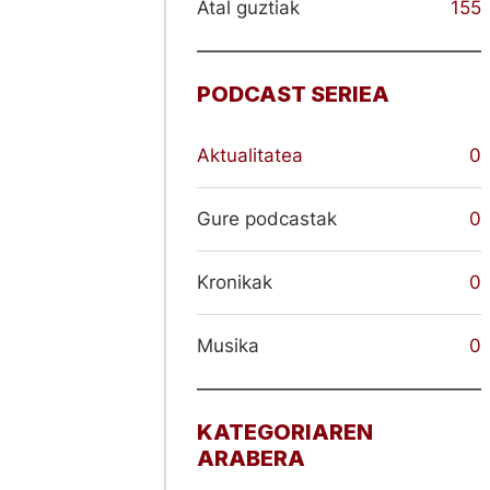
Atal guztiak
155
PODCAST SERIEA
Aktualitatea
0
Gure podcastak
0
Kronikak
0
Musika
0
KATEGORIAREN
ARABERA