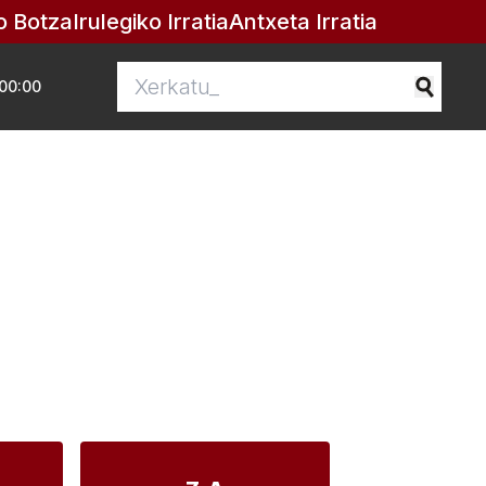
o Botza
Irulegiko Irratia
Antxeta Irratia
00:00