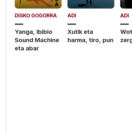
DISKO GOGORRA
ADI
ADI
Yanga, Ibibio
Xutik eta
Wot 
Sound Machine
harma, tiro, pun
zerg
eta abar