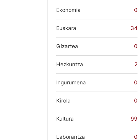
Ekonomia
0
Euskara
34
Gizartea
0
Hezkuntza
2
Ingurumena
0
Kirola
0
Kultura
99
Laborantza
0