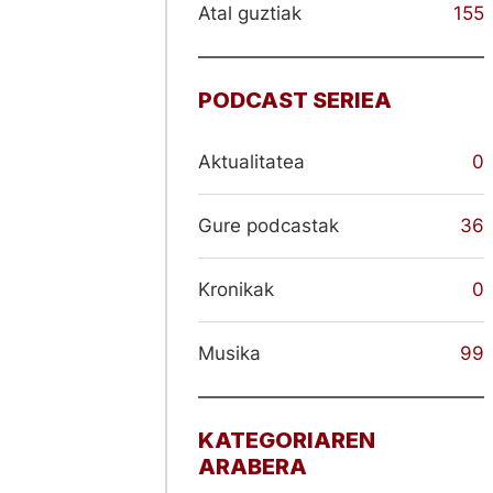
Atal guztiak
155
PODCAST SERIEA
Aktualitatea
0
Gure podcastak
36
Kronikak
0
Musika
99
KATEGORIAREN
ARABERA