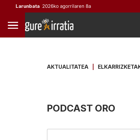
Larunbata
2026ko agorrilaren 8a
AKTUALITATEA
|
ELKARRIZKETA
PODCAST ORO