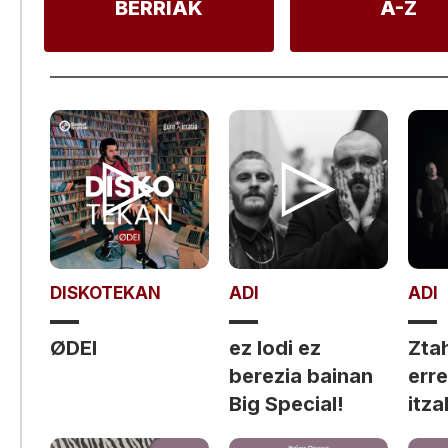
BERRIAK
A-Z
DISKOTEKAN
ADI
ADI
ØDEI
ez lodi ez
Ztah
berezia bainan
err
Big Special!
itza