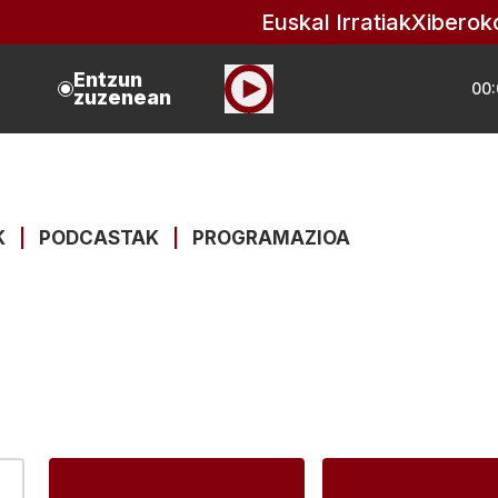
Euskal Irratiak
Xiberok
Entzun
00:
zuzenean
K
|
PODCASTAK
|
PROGRAMAZIOA