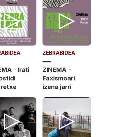
RABIDEA
ZEBRABIDEA
MA - Irati
ZINEMA -
ostidi
Faxismoari
rretxe
izena jarri