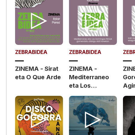
ZEBRABIDEA
ZEBRABIDEA
ZEB
ZINEMA - Sirat
ZINEMA -
ZINE
eta O Que Arde
Mediterraneo
Gor
eta Los
Agi
Domingos