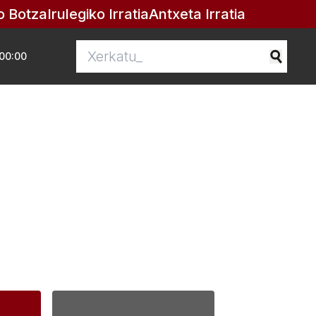
o Botza
Irulegiko Irratia
Antxeta Irratia
00:00