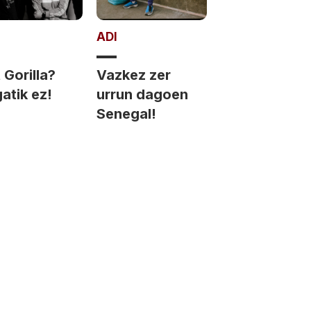
ADI
Gorilla?
Vazkez zer
atik ez!
urrun dagoen
Senegal!