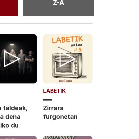
Z-A
LABETIK
 taldeak,
Zirrara
ea dena
furgonetan
liko du