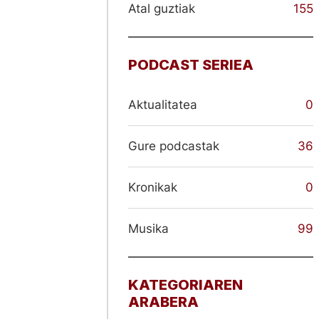
Atal guztiak
155
PODCAST SERIEA
Aktualitatea
0
Gure podcastak
36
Kronikak
0
Musika
99
KATEGORIAREN
ARABERA