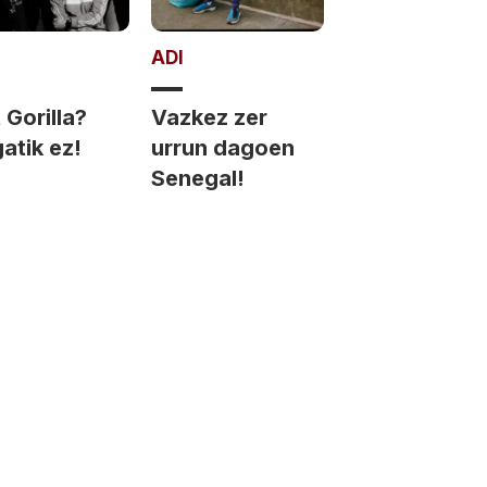
ADI
Gorilla?
Vazkez zer
atik ez!
urrun dagoen
Senegal!