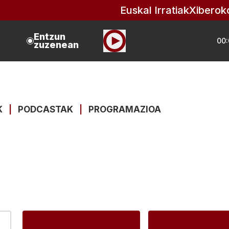
Euskal Irratiak
Xiberok
Entzun
00:
zuzenean
K
|
PODCASTAK
|
PROGRAMAZIOA