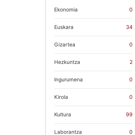
Ekonomia
0
Euskara
34
Gizartea
0
Hezkuntza
2
Ingurumena
0
Kirola
0
Kultura
99
Laborantza
0