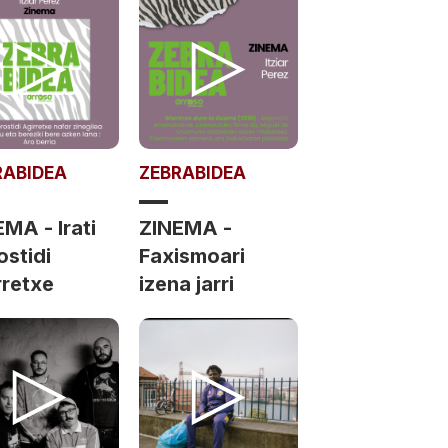
RABIDEA
ZEBRABIDEA
MA - Irati
ZINEMA -
ostidi
Faxismoari
rretxe
izena jarri