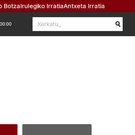
o Botza
Irulegiko Irratia
Antxeta Irratia
00:00