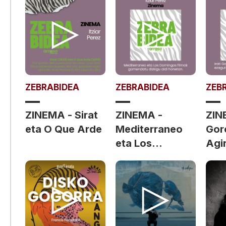
ZEBRABIDEA
ZEBRABIDEA
ZEB
ZINEMA - Sirat
ZINEMA -
ZINE
eta O Que Arde
Mediterraneo
Gor
eta Los
Agi
Domingos