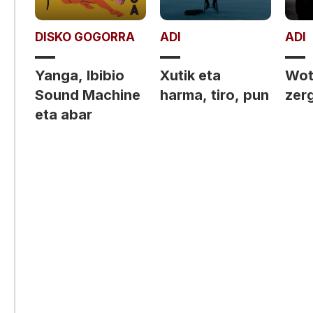
DISKO GOGORRA
ADI
ADI
Yanga, Ibibio
Xutik eta
Wot 
Sound Machine
harma, tiro, pun
zerg
eta abar