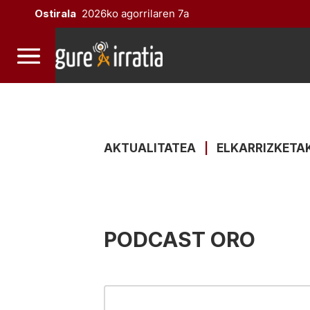
Ostirala
2026ko agorrilaren 7a
AKTUALITATEA
|
ELKARRIZKETA
PODCAST ORO