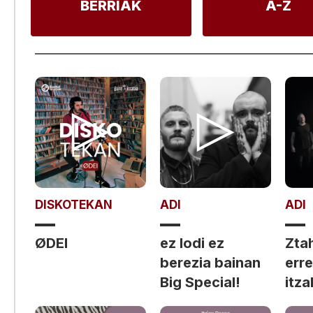
BERRIAK
A-Z
DISKOTEKAN
ADI
ADI
ØDEI
ez lodi ez
Ztah
berezia bainan
err
Big Special!
itza