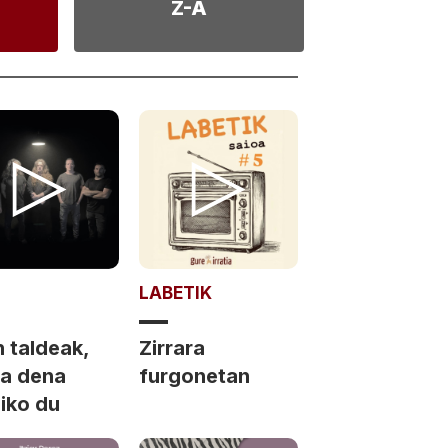
Z-A
LABETIK
 taldeak,
Zirrara
ea dena
furgonetan
liko du