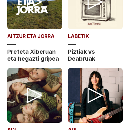
AITZUR ETA JORRA
LABETIK
Prefeta Xiberuan
Piztiak vs
eta hegazti gripea
Deabruak
ADI
ADI