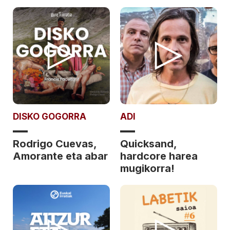
DISKO GOGORRA
ADI
Rodrigo Cuevas,
Quicksand,
Amorante eta abar
hardcore harea
mugikorra!