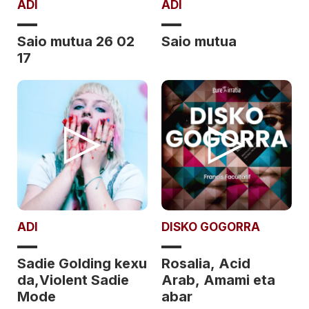
ADI
ADI
Saio mutua 26 02
Saio mutua
17
ADI
DISKO GOGORRA
Sadie Golding kexu
Rosalia, Acid
da,Violent Sadie
Arab, Amami eta
Mode
abar