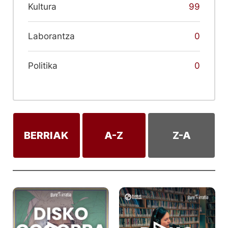
Kultura
99
Laborantza
0
Politika
0
BERRIAK
A-Z
Z-A