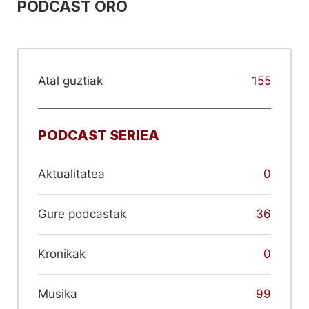
PODCAST ORO
Atal guztiak
155
PODCAST SERIEA
Aktualitatea
0
Gure podcastak
36
Kronikak
0
Musika
99