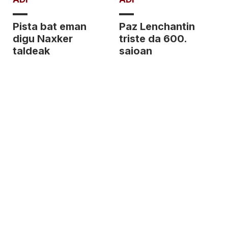
Pista bat eman
Paz Lenchantin
digu Naxker
triste da 600.
taldeak
saioan