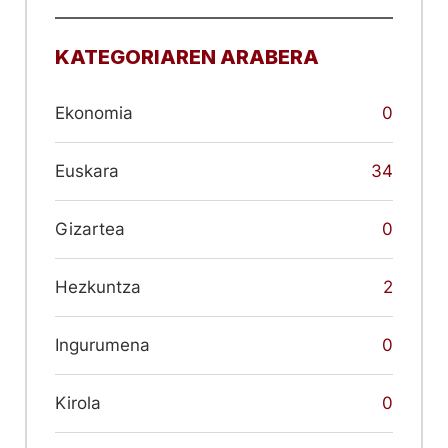
KATEGORIAREN ARABERA
Ekonomia
0
Euskara
34
Gizartea
0
Hezkuntza
2
Ingurumena
0
Kirola
0