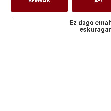
BERRIAK
A-Z
Ez dago emai
eskuragar