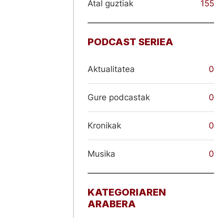
Atal guztiak
155
PODCAST SERIEA
Aktualitatea
0
Gure podcastak
0
Kronikak
0
Musika
0
KATEGORIAREN
ARABERA