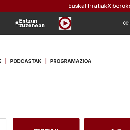
Euskal Irratiak
Xiberok
Entzun
00:
zuzenean
K
|
PODCASTAK
|
PROGRAMAZIOA