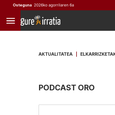
Osteguna
2026ko agorrilaren 6a
AKTUALITATEA
|
ELKARRIZKETA
PODCAST ORO