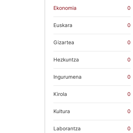
Ekonomia
0
Euskara
0
Gizartea
0
Hezkuntza
0
Ingurumena
0
Kirola
0
Kultura
0
Laborantza
0