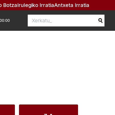
o Botza
Irulegiko Irratia
Antxeta Irratia
00:00