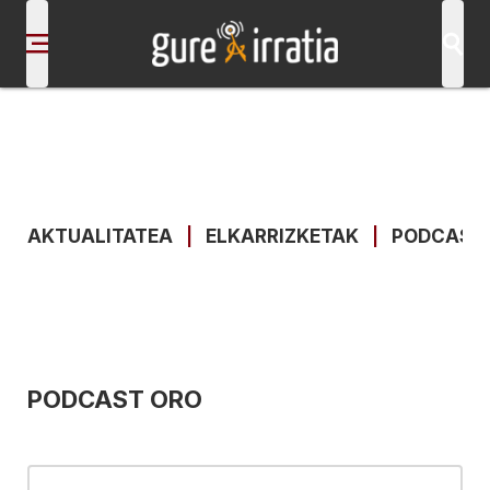
AKTUALITATEA
|
ELKARRIZKETAK
|
PODCAST
PODCAST ORO