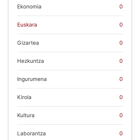
Ekonomia
0
Euskara
0
Gizartea
0
Hezkuntza
0
Ingurumena
0
Kirola
0
Kultura
0
Laborantza
0