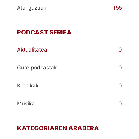
Atal guztiak
155
PODCAST SERIEA
Aktualitatea
0
Gure podcastak
0
Kronikak
0
Musika
0
KATEGORIAREN ARABERA