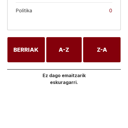
Politika
0
BERRIAK
A-Z
Z-A
Ez dago emaitzarik
eskuragarri.