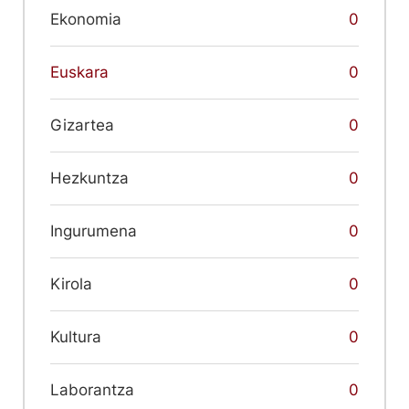
Ekonomia
0
Euskara
0
Gizartea
0
Hezkuntza
0
Ingurumena
0
Kirola
0
Kultura
0
Laborantza
0