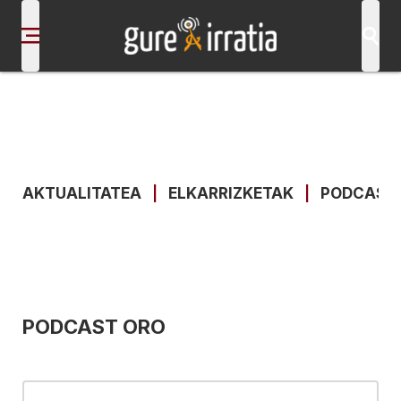
AKTUALITATEA
|
ELKARRIZKETAK
|
PODCAST
PODCAST ORO