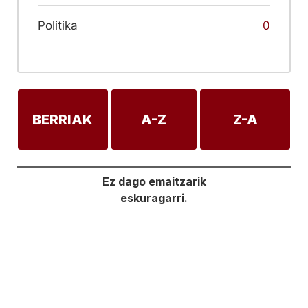
Politika
0
BERRIAK
A-Z
Z-A
Ez dago emaitzarik
eskuragarri.