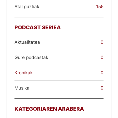
Atal guztiak
155
PODCAST SERIEA
Aktualitatea
0
Gure podcastak
0
Kronikak
0
Musika
0
KATEGORIAREN ARABERA