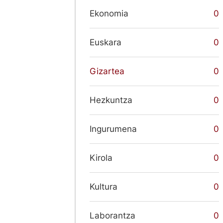
Ekonomia
0
Euskara
0
Gizartea
0
Hezkuntza
0
Ingurumena
0
Kirola
0
Kultura
0
Laborantza
0