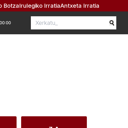
o Botza
Irulegiko Irratia
Antxeta Irratia
00:00