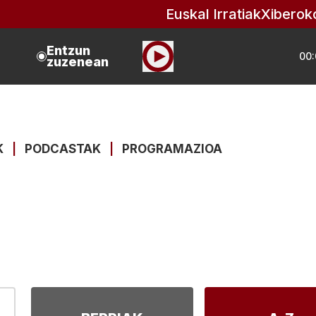
Euskal Irratiak
Xiberok
Entzun
00:
zuzenean
K
|
PODCASTAK
|
PROGRAMAZIOA