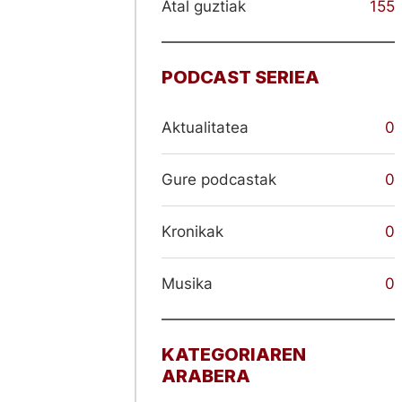
Atal guztiak
155
PODCAST SERIEA
Aktualitatea
0
Gure podcastak
0
Kronikak
0
Musika
0
KATEGORIAREN
ARABERA