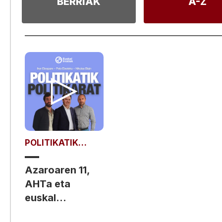
BERRIAK
A-Z
POLITIKATIK
POLITIKARAT
Azaroaren 11,
AHTa eta
euskal
selekzioaz