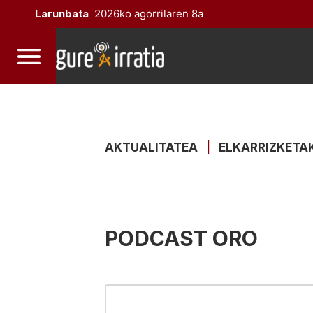
Larunbata
2026ko agorrilaren 8a
AKTUALITATEA
|
ELKARRIZKETA
PODCAST ORO