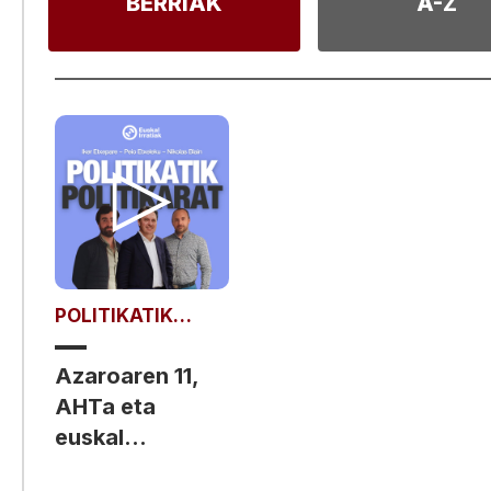
BERRIAK
A-Z
POLITIKATIK
POLITIKARAT
Azaroaren 11,
AHTa eta
euskal
selekzioaz