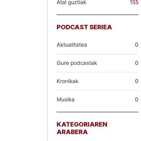
Atal guztiak
155
PODCAST SERIEA
Aktualitatea
0
Gure podcastak
0
Kronikak
0
Musika
0
KATEGORIAREN
ARABERA