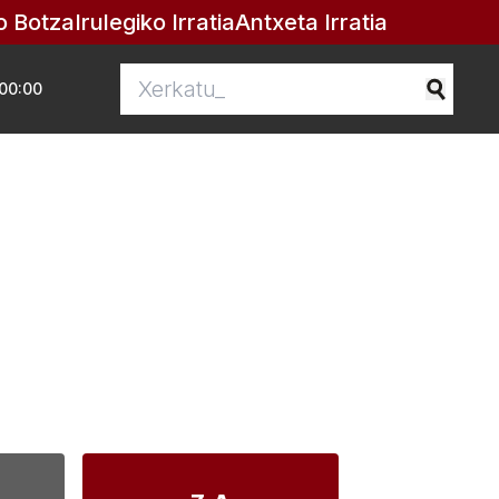
o Botza
Irulegiko Irratia
Antxeta Irratia
00:00