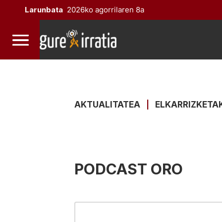
Larunbata
2026ko agorrilaren 8a
AKTUALITATEA
|
ELKARRIZKETA
PODCAST ORO