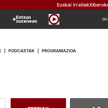
Euskal Irratiak
Xiberok
Entzun
00:
zuzenean
K
|
PODCASTAK
|
PROGRAMAZIOA