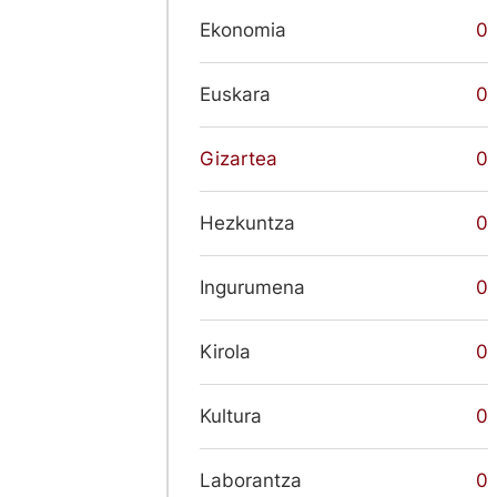
Ekonomia
0
Euskara
0
Gizartea
0
Hezkuntza
0
Ingurumena
0
Kirola
0
Kultura
0
Laborantza
0