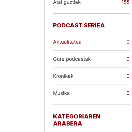
Atal guztiak
155
PODCAST SERIEA
Aktualitatea
0
Gure podcastak
0
Kronikak
0
Musika
0
KATEGORIAREN
ARABERA