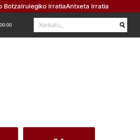
o Botza
Irulegiko Irratia
Antxeta Irratia
00:00