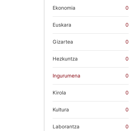
Ekonomia
0
Euskara
0
Gizartea
0
Hezkuntza
0
Ingurumena
0
Kirola
0
Kultura
0
Laborantza
0