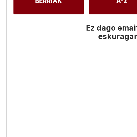
BERRIAK
A-Z
Ez dago emai
eskuragar