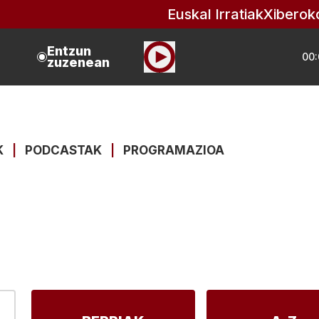
Euskal Irratiak
Xiberok
Entzun
00:
zuzenean
K
|
PODCASTAK
|
PROGRAMAZIOA