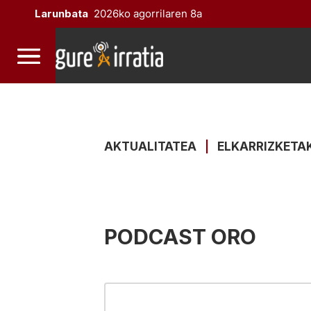
Larunbata
2026ko agorrilaren 8a
AKTUALITATEA
|
ELKARRIZKETA
PODCAST ORO