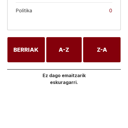
Politika
0
BERRIAK
A-Z
Z-A
Ez dago emaitzarik
eskuragarri.