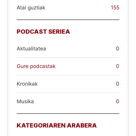
Atal guztiak
155
PODCAST SERIEA
Aktualitatea
0
Gure podcastak
0
Kronikak
0
Musika
0
KATEGORIAREN ARABERA