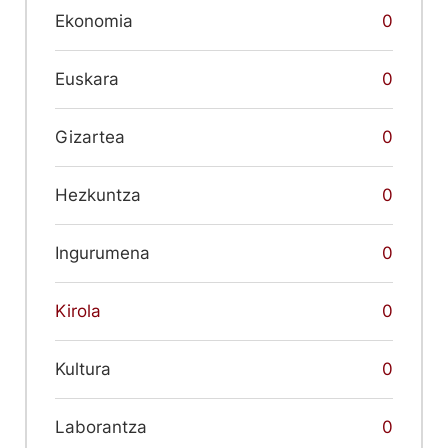
Ekonomia
0
Euskara
0
Gizartea
0
Hezkuntza
0
Ingurumena
0
Kirola
0
Kultura
0
Laborantza
0