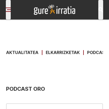
AKTUALITATEA
|
ELKARRIZKETAK
|
PODCAST
PODCAST ORO