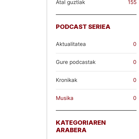
Atal guztiak
155
PODCAST SERIEA
Aktualitatea
0
Gure podcastak
0
Kronikak
0
Musika
0
KATEGORIAREN
ARABERA