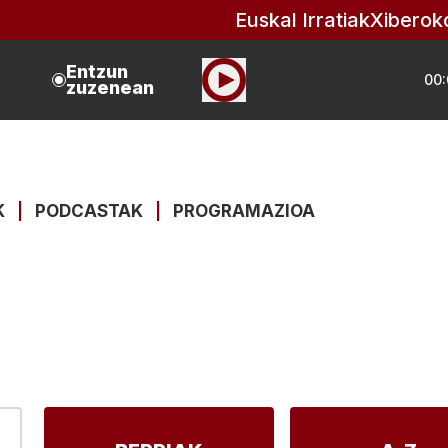
Euskal Irratiak
Xiberok
Entzun
00:
zuzenean
K
|
PODCASTAK
|
PROGRAMAZIOA