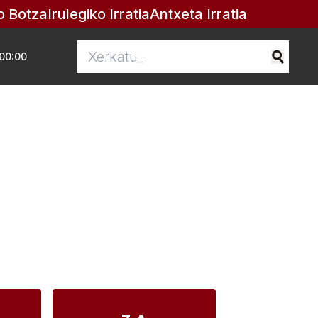
o Botza
Irulegiko Irratia
Antxeta Irratia
00:00