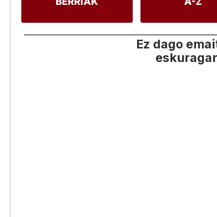
BERRIAK
A-Z
Ez dago emai
eskuragar