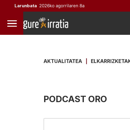
Larunbata
2026ko agorrilaren 8a
AKTUALITATEA
|
ELKARRIZKETA
PODCAST ORO