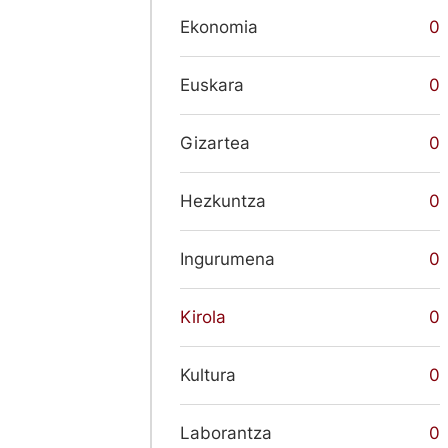
Ekonomia
0
Euskara
0
Gizartea
0
Hezkuntza
0
Ingurumena
0
Kirola
0
Kultura
0
Laborantza
0