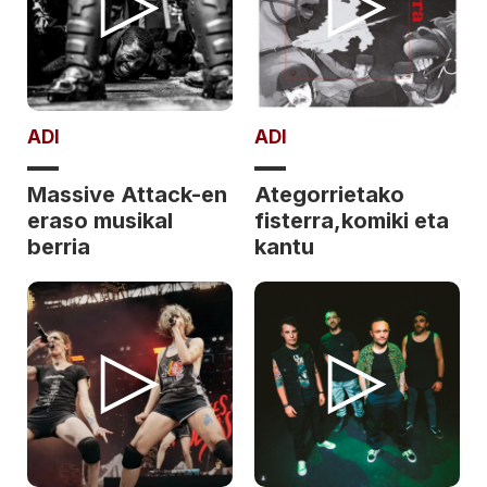
ADI
ADI
Massive Attack-en
Ategorrietako
eraso musikal
fisterra,komiki eta
berria
kantu