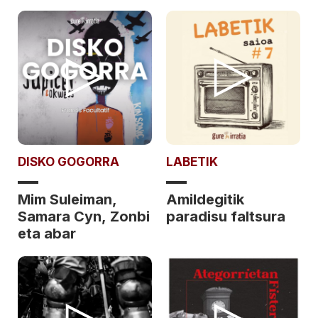
DISKO GOGORRA
LABETIK
Mim Suleiman,
Amildegitik
Samara Cyn, Zonbi
paradisu faltsura
eta abar