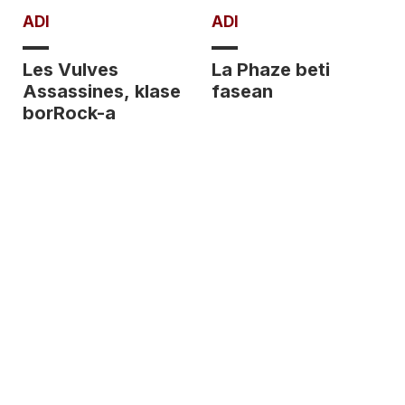
ADI
ADI
Les Vulves
La Phaze beti
Assassines, klase
fasean
borRock-a