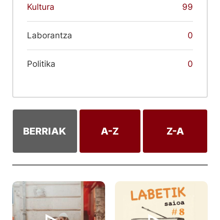
Kultura
99
Laborantza
0
Politika
0
BERRIAK
A-Z
Z-A