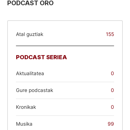
PODCAST ORO
Atal guztiak
155
PODCAST SERIEA
Aktualitatea
0
Gure podcastak
0
Kronikak
0
Musika
99