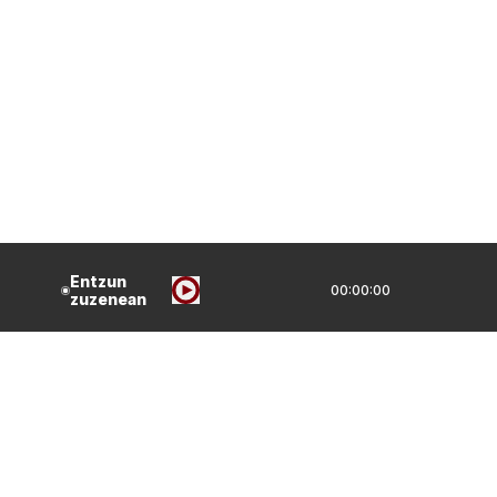
Entzun
00:00:00
zuzenean