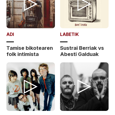
ADI
LABETIK
Tamise bikotearen
Sustrai Berriak vs
folk intimista
Abesti Galduak