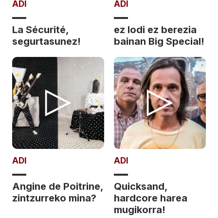
ADI
ADI
La Sécurité,
ez lodi ez berezia
segurtasunez!
bainan Big Special!
ADI
ADI
Angine de Poitrine,
Quicksand,
zintzurreko mina?
hardcore harea
mugikorra!