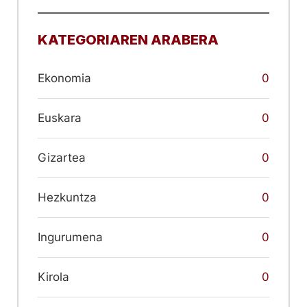
KATEGORIAREN ARABERA
Ekonomia
0
Euskara
0
Gizartea
0
Hezkuntza
0
Ingurumena
0
Kirola
0