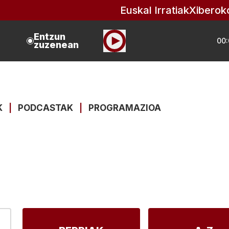
Euskal Irratiak
Xiberok
Entzun
00:
zuzenean
K
|
PODCASTAK
|
PROGRAMAZIOA