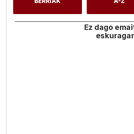
BERRIAK
A-Z
Ez dago emai
eskuragar