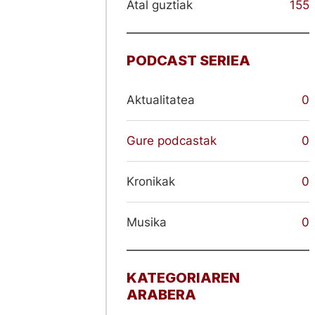
Atal guztiak
155
PODCAST SERIEA
Aktualitatea
0
Gure podcastak
0
Kronikak
0
Musika
0
KATEGORIAREN
ARABERA