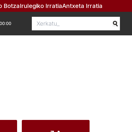
o Botza
Irulegiko Irratia
Antxeta Irratia
00:00