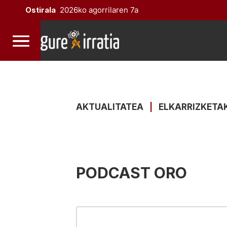
Ostirala
2026ko agorrilaren 7a
AKTUALITATEA
|
ELKARRIZKETA
PODCAST ORO