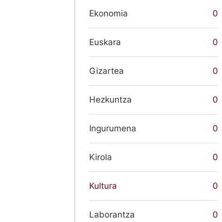
Ekonomia
0
Euskara
0
Gizartea
0
Hezkuntza
0
Ingurumena
0
Kirola
0
Kultura
0
Laborantza
0