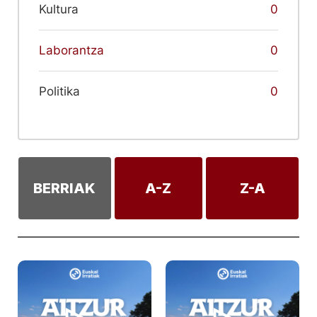
Kultura
0
Laborantza
0
Politika
0
BERRIAK
A-Z
Z-A