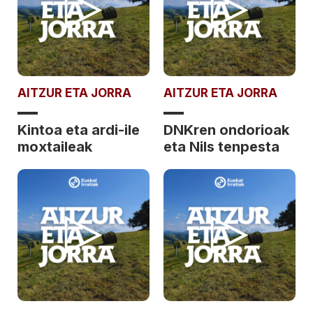
AITZUR ETA JORRA
AITZUR ETA JORRA
Kintoa eta ardi-ile
DNKren ondorioak
moxtaileak
eta Nils tenpesta