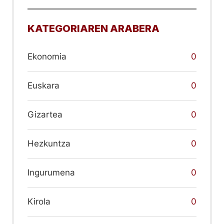
KATEGORIAREN ARABERA
Ekonomia
0
Euskara
0
Gizartea
0
Hezkuntza
0
Ingurumena
0
Kirola
0