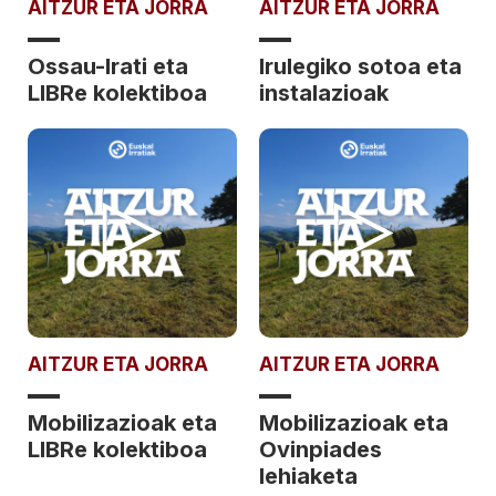
AITZUR ETA JORRA
AITZUR ETA JORRA
Ossau-Irati eta
Irulegiko sotoa eta
LIBRe kolektiboa
instalazioak
AITZUR ETA JORRA
AITZUR ETA JORRA
Mobilizazioak eta
Mobilizazioak eta
LIBRe kolektiboa
Ovinpiades
lehiaketa