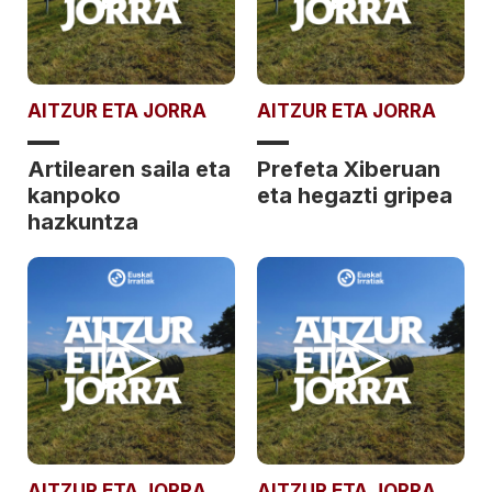
AITZUR ETA JORRA
AITZUR ETA JORRA
Artilearen saila eta
Prefeta Xiberuan
kanpoko
eta hegazti gripea
hazkuntza
AITZUR ETA JORRA
AITZUR ETA JORRA