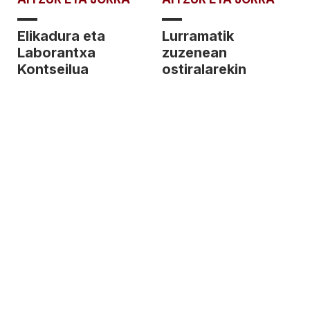
Elikadura eta
Lurramatik
Laborantxa
zuzenean
Kontseilua
ostiralarekin