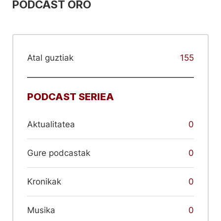
PODCAST ORO
Atal guztiak
155
PODCAST SERIEA
Aktualitatea
0
Gure podcastak
0
Kronikak
0
Musika
0