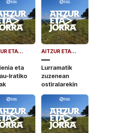
ZUR ETA
AITZUR ETA
RA
JORRA
ienia eta
Lurramatik
au-Iratiko
zuzenean
ak
ostiralarekin