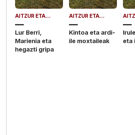
AITZUR ETA
AITZUR ETA
AIT
JORRA
JORRA
JOR
Lur Berri,
Kintoa eta ardi-
Irul
Marienia eta
ile moxtaileak
eta 
hegazti gripa