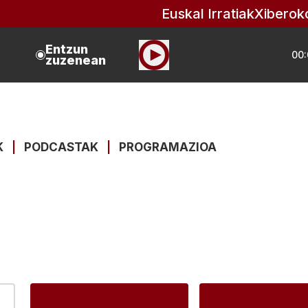
Euskal Irratiak
Xiberok
Entzun
00:
zuzenean
K
|
PODCASTAK
|
PROGRAMAZIOA