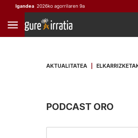
Igandea
2026ko agorrilaren 9a
AKTUALITATEA
|
ELKARRIZKETA
PODCAST ORO