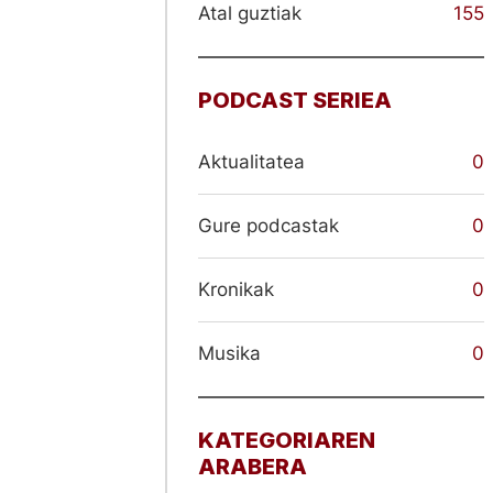
Atal guztiak
155
PODCAST SERIEA
Aktualitatea
0
Gure podcastak
0
Kronikak
0
Musika
0
KATEGORIAREN
ARABERA