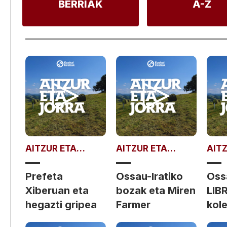
BERRIAK
A-Z
AITZUR ETA
AITZUR ETA
AIT
JORRA
JORRA
JOR
Prefeta
Ossau-Iratiko
Ossa
Xiberuan eta
bozak eta Miren
LIB
hegazti gripea
Farmer
kol