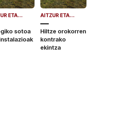
ZUR ETA
AITZUR ETA
RA
JORRA
egiko sotoa
Hiltze orokorren
instalazioak
kontrako
ekintza