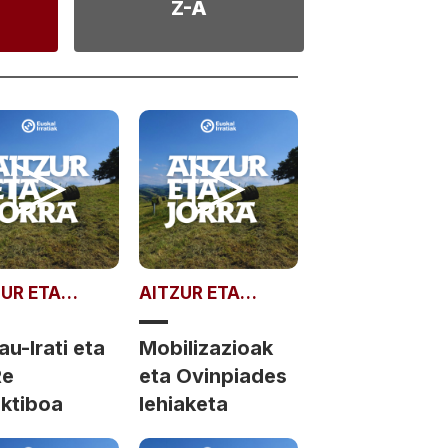
Z-A
ZUR ETA
AITZUR ETA
RA
JORRA
u-Irati eta
Mobilizazioak
Re
eta Ovinpiades
ektiboa
lehiaketa