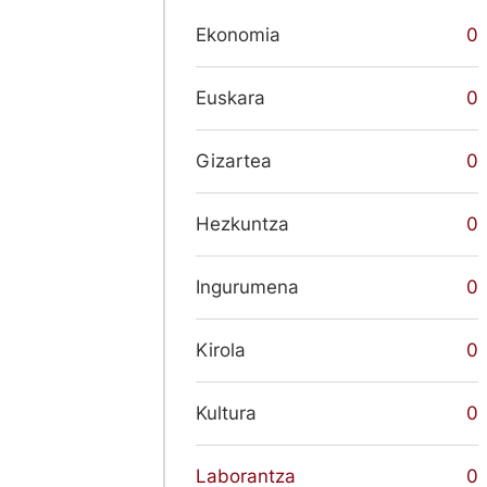
Ekonomia
0
Euskara
0
Gizartea
0
Hezkuntza
0
Ingurumena
0
Kirola
0
Kultura
0
Laborantza
0