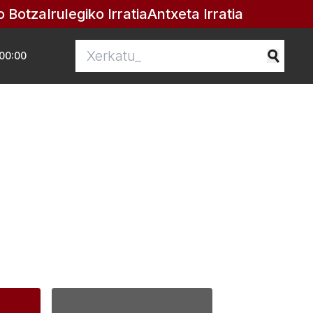
o Botza
Irulegiko Irratia
Antxeta Irratia
00:00