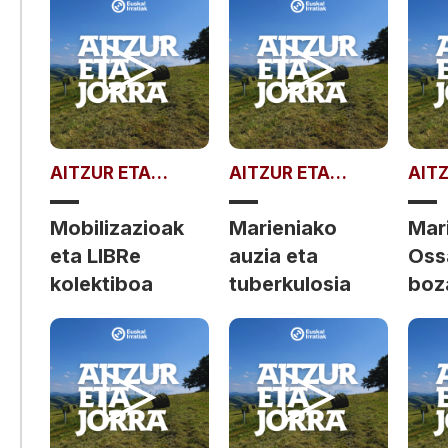
AITZUR ETA
AITZUR ETA
AIT
JORRA
JORRA
JOR
Mobilizazioak
Marieniako
Mar
eta LIBRe
auzia eta
Oss
kolektiboa
tuberkulosia
boz