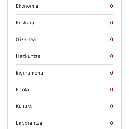
Ekonomia
0
Euskara
0
Gizartea
0
Hezkuntza
0
Ingurumena
0
Kirola
0
Kultura
0
Laborantza
0