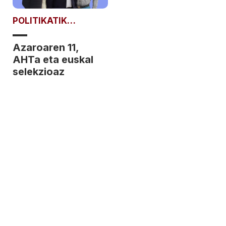
POLITIKATIK
POLITIKARAT
Azaroaren 11,
AHTa eta euskal
selekzioaz