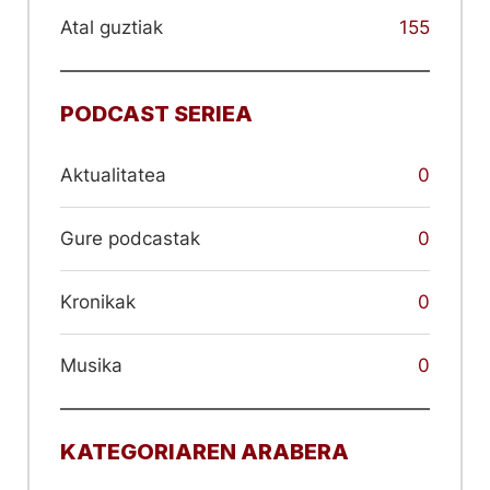
Atal guztiak
155
PODCAST SERIEA
Aktualitatea
0
Gure podcastak
0
Kronikak
0
Musika
0
KATEGORIAREN ARABERA