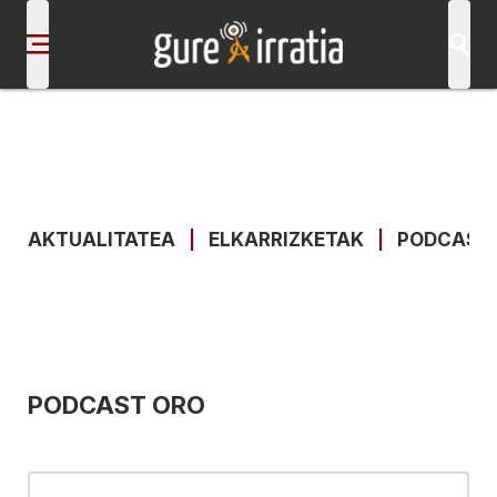
AKTUALITATEA
|
ELKARRIZKETAK
|
PODCAST
PODCAST ORO