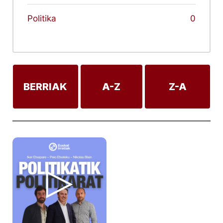
Politika
0
BERRIAK
A-Z
Z-A