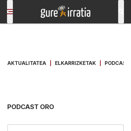
AKTUALITATEA
|
ELKARRIZKETAK
|
PODCAST
PODCAST ORO