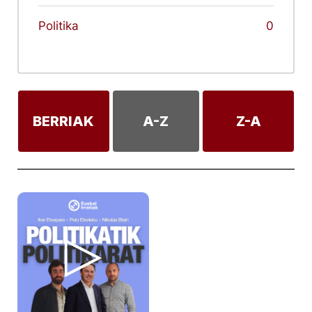
Politika
0
BERRIAK
A-Z
Z-A