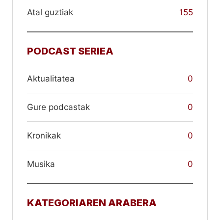
Atal guztiak
155
PODCAST SERIEA
Aktualitatea
0
Gure podcastak
0
Kronikak
0
Musika
0
KATEGORIAREN ARABERA