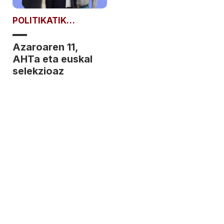
POLITIKATIK
POLITIKARAT
Azaroaren 11,
AHTa eta euskal
selekzioaz