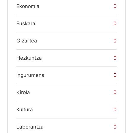
Ekonomia
0
Euskara
0
Gizartea
0
Hezkuntza
0
Ingurumena
0
Kirola
0
Kultura
0
Laborantza
0