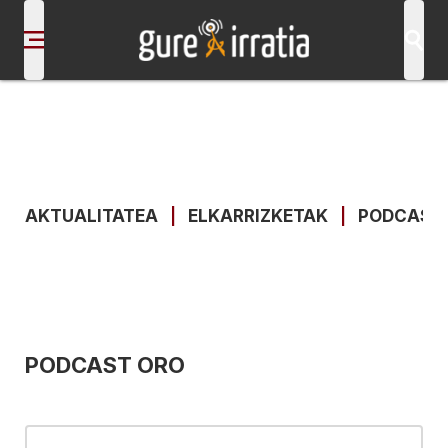
AKTUALITATEA
|
ELKARRIZKETAK
|
PODCAST
PODCAST ORO