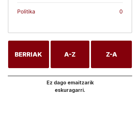
Politika
0
BERRIAK
A-Z
Z-A
Ez dago emaitzarik
eskuragarri.