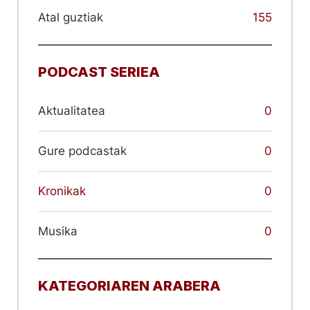
Atal guztiak
155
PODCAST SERIEA
Aktualitatea
0
Gure podcastak
0
Kronikak
0
Musika
0
KATEGORIAREN ARABERA