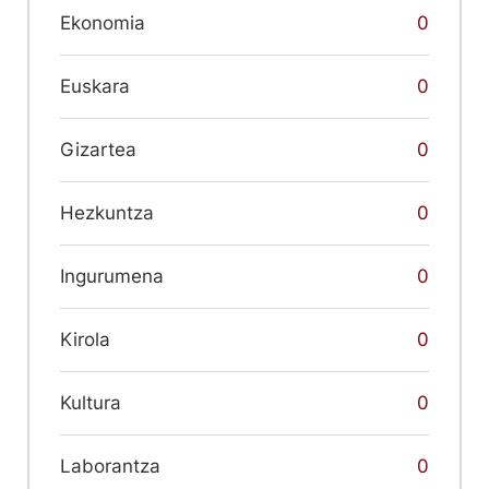
Ekonomia
0
Euskara
0
Gizartea
0
Hezkuntza
0
Ingurumena
0
Kirola
0
Kultura
0
Laborantza
0