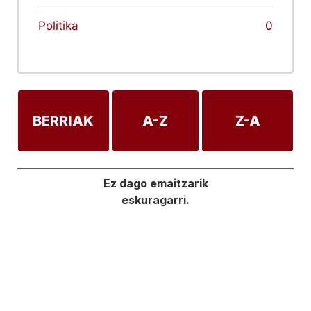
Politika
0
BERRIAK
A-Z
Z-A
Ez dago emaitzarik
eskuragarri.