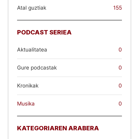
Atal guztiak
155
PODCAST SERIEA
Aktualitatea
0
Gure podcastak
0
Kronikak
0
Musika
0
KATEGORIAREN ARABERA