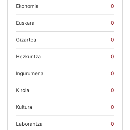
Ekonomia
0
Euskara
0
Gizartea
0
Hezkuntza
0
Ingurumena
0
Kirola
0
Kultura
0
Laborantza
0