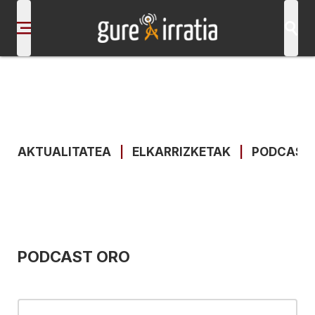
AKTUALITATEA
|
ELKARRIZKETAK
|
PODCAST
PODCAST ORO