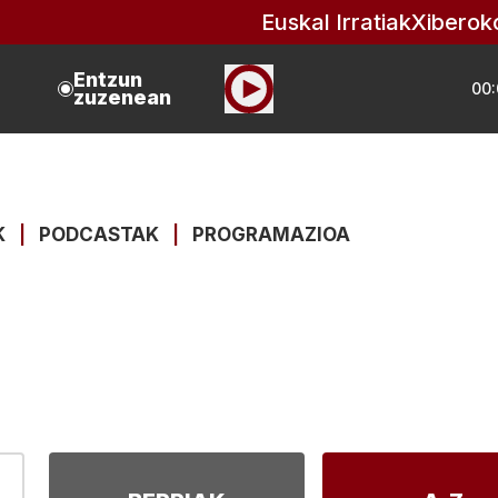
Euskal Irratiak
Xiberok
Entzun
00:
zuzenean
K
|
PODCASTAK
|
PROGRAMAZIOA