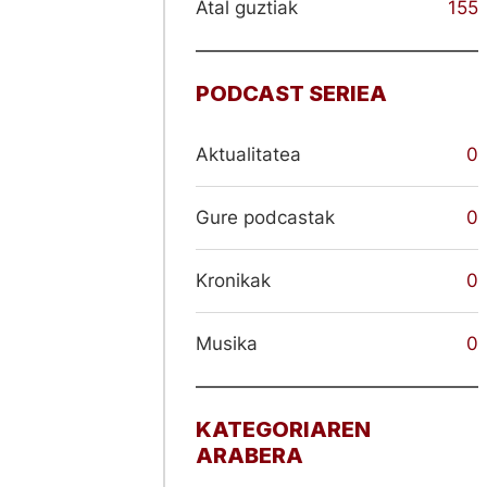
Atal guztiak
155
PODCAST SERIEA
Aktualitatea
0
Gure podcastak
0
Kronikak
0
Musika
0
KATEGORIAREN
ARABERA