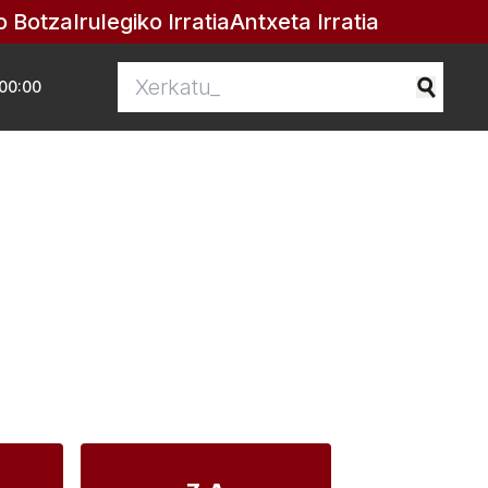
o Botza
Irulegiko Irratia
Antxeta Irratia
00:00