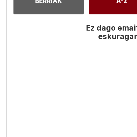
BERRIAK
A-Z
Ez dago emai
eskuragar