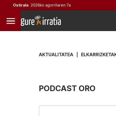
Ostirala
2026ko agorrilaren 7a
AKTUALITATEA
|
ELKARRIZKETA
PODCAST ORO