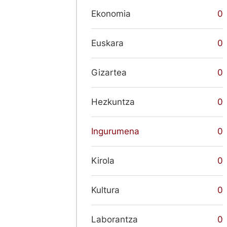
Ekonomia
0
Euskara
0
Gizartea
0
Hezkuntza
0
Ingurumena
0
Kirola
0
Kultura
0
Laborantza
0