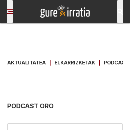
AKTUALITATEA
|
ELKARRIZKETAK
|
PODCAST
PODCAST ORO