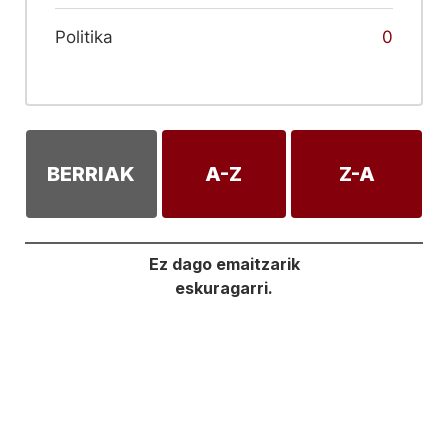
Politika
0
BERRIAK
A-Z
Z-A
Ez dago emaitzarik
eskuragarri.