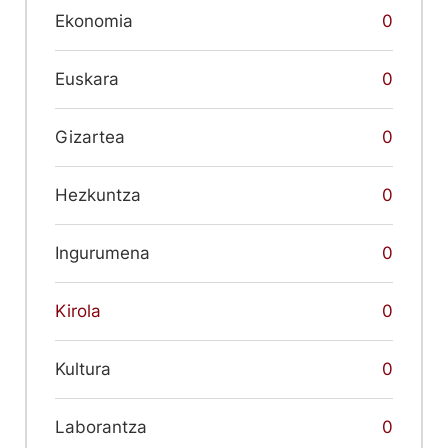
Ekonomia
0
Euskara
0
Gizartea
0
Hezkuntza
0
Ingurumena
0
Kirola
0
Kultura
0
Laborantza
0