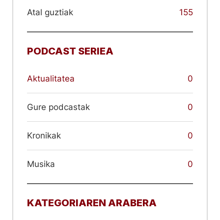
Atal guztiak
155
PODCAST SERIEA
Aktualitatea
0
Gure podcastak
0
Kronikak
0
Musika
0
KATEGORIAREN ARABERA