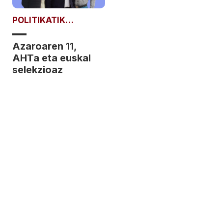
POLITIKATIK
POLITIKARAT
Azaroaren 11,
AHTa eta euskal
selekzioaz