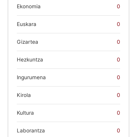
Ekonomia
0
Euskara
0
Gizartea
0
Hezkuntza
0
Ingurumena
0
Kirola
0
Kultura
0
Laborantza
0