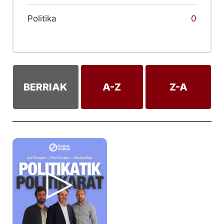
Politika
0
BERRIAK
A-Z
Z-A