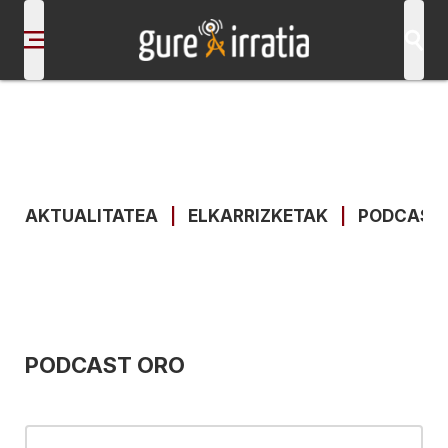
AKTUALITATEA
|
ELKARRIZKETAK
|
PODCAST
PODCAST ORO