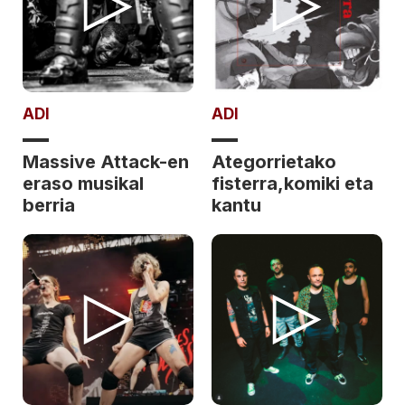
ADI
ADI
Massive Attack-en
Ategorrietako
eraso musikal
fisterra,komiki eta
berria
kantu