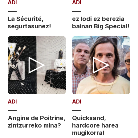
ADI
ADI
La Sécurité,
ez lodi ez berezia
segurtasunez!
bainan Big Special!
ADI
ADI
Angine de Poitrine,
Quicksand,
zintzurreko mina?
hardcore harea
mugikorra!