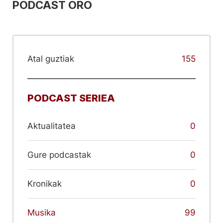
PODCAST ORO
Atal guztiak
155
PODCAST SERIEA
Aktualitatea
0
Gure podcastak
0
Kronikak
0
Musika
99