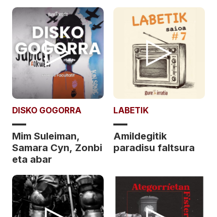
DISKO GOGORRA
LABETIK
Mim Suleiman,
Amildegitik
Samara Cyn, Zonbi
paradisu faltsura
eta abar