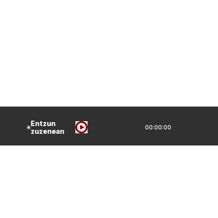
Entzun
00:00:00
zuzenean