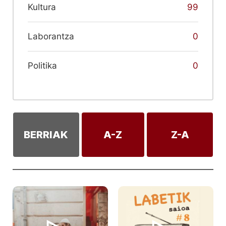
Kultura
99
Laborantza
0
Politika
0
BERRIAK
A-Z
Z-A