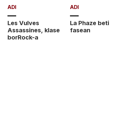
ADI
ADI
Les Vulves
La Phaze beti
Assassines, klase
fasean
borRock-a