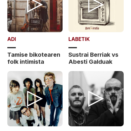
ADI
LABETIK
Tamise bikotearen
Sustrai Berriak vs
folk intimista
Abesti Galduak