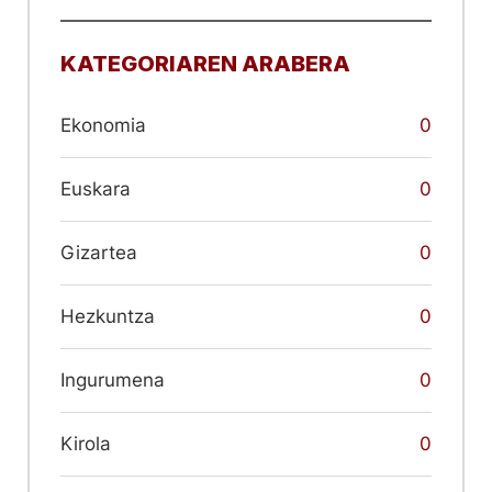
KATEGORIAREN ARABERA
Ekonomia
0
Euskara
0
Gizartea
0
Hezkuntza
0
Ingurumena
0
Kirola
0