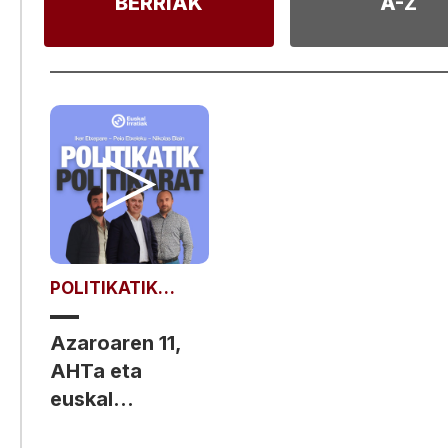
BERRIAK
A-Z
POLITIKATIK
POLITIKARAT
Azaroaren 11,
AHTa eta
euskal
selekzioaz