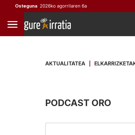
Osteguna
2026ko agorrilaren 6a
AKTUALITATEA
|
ELKARRIZKETA
PODCAST ORO