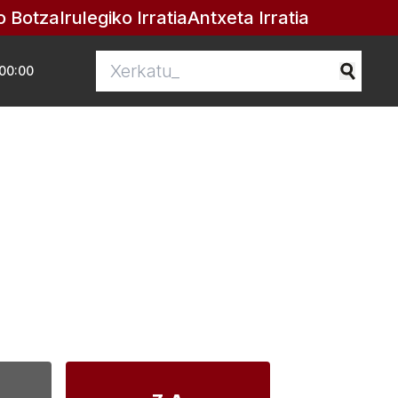
o Botza
Irulegiko Irratia
Antxeta Irratia
00:00