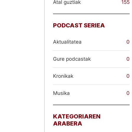
Atal guztiak
155
PODCAST SERIEA
Aktualitatea
0
Gure podcastak
0
Kronikak
0
Musika
0
KATEGORIAREN
ARABERA