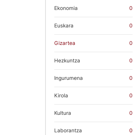
Ekonomia
0
Euskara
0
Gizartea
0
Hezkuntza
0
Ingurumena
0
Kirola
0
Kultura
0
Laborantza
0