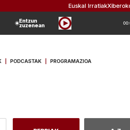
Euskal Irratiak
Xiberok
Entzun
00:
zuzenean
K
|
PODCASTAK
|
PROGRAMAZIOA