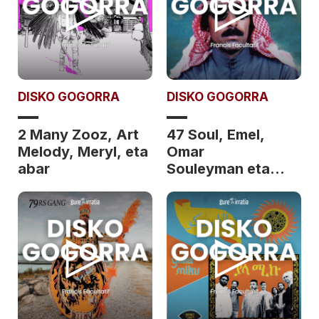
DISKO GOGORRA
DISKO GOGORRA
2 Many Zooz, Art
47 Soul, Emel,
Melody, Meryl, eta
Omar
abar
Souleyman eta
abar