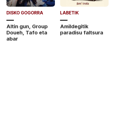
DISKO GOGORRA
LABETIK
Altin gun, Group
Amildegitik
Doueh, Tafo eta
paradisu faltsura
abar