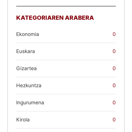
KATEGORIAREN ARABERA
Ekonomia
0
Euskara
0
Gizartea
0
Hezkuntza
0
Ingurumena
0
Kirola
0