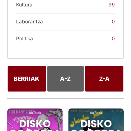
Kultura
99
Laborantza
0
Politika
0
BERRIAK
A-Z
Z-A