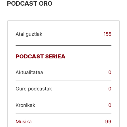
PODCAST ORO
Atal guztiak
155
PODCAST SERIEA
Aktualitatea
0
Gure podcastak
0
Kronikak
0
Musika
99