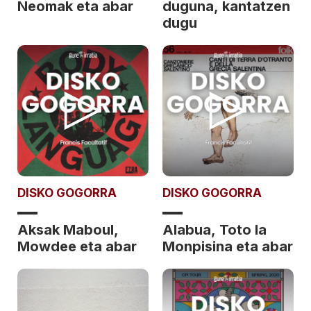
Neomak eta abar
duguna, kantatzen
dugu
DISKO GOGORRA
DISKO GOGORRA
Aksak Maboul,
Alabua, Toto la
Mowdee eta abar
Monpisina eta abar