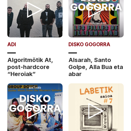
ADI
DISKO GOGORRA
Algoritmötik At,
Alsarah, Santo
post-hardcore
Golpe, Alla Bua eta
“Heroiak”
abar