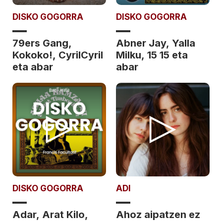
DISKO GOGORRA
DISKO GOGORRA
79ers Gang,
Abner Jay, Yalla
Kokoko!, CyrilCyril
Milku, 15 15 eta
eta abar
abar
DISKO GOGORRA
ADI
Adar, Arat Kilo,
Ahoz aipatzen ez