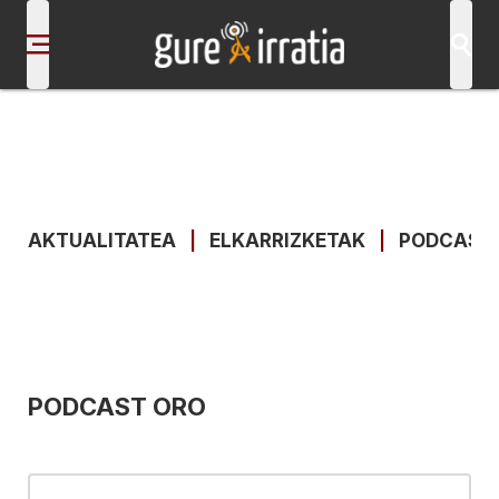
AKTUALITATEA
|
ELKARRIZKETAK
|
PODCAST
PODCAST ORO