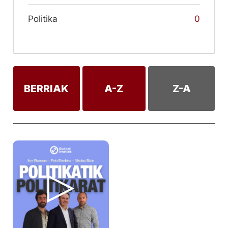
Politika
0
BERRIAK
A-Z
Z-A