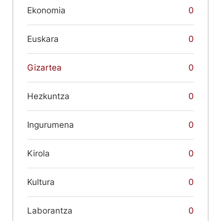
Ekonomia
0
Euskara
0
Gizartea
0
Hezkuntza
0
Ingurumena
0
Kirola
0
Kultura
0
Laborantza
0