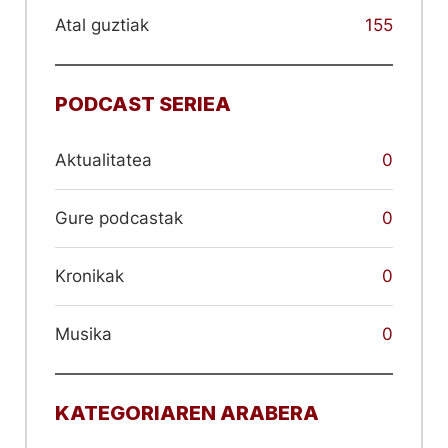
Atal guztiak
155
PODCAST SERIEA
Aktualitatea
0
Gure podcastak
0
Kronikak
0
Musika
0
KATEGORIAREN ARABERA