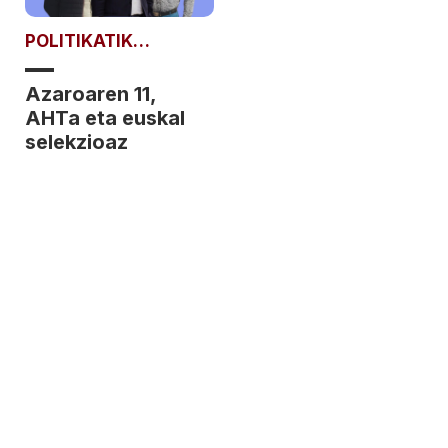
POLITIKATIK
POLITIKARAT
Azaroaren 11,
AHTa eta euskal
selekzioaz