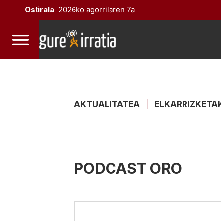
Ostirala
2026ko agorrilaren 7a
AKTUALITATEA
|
ELKARRIZKETA
PODCAST ORO