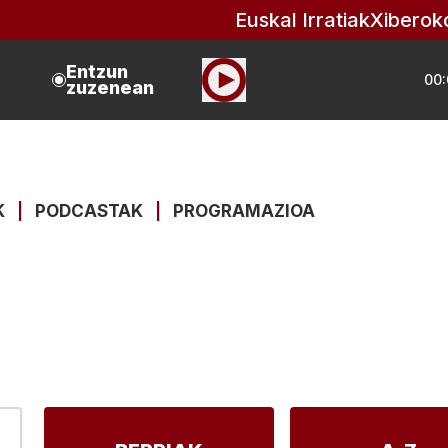
Euskal Irratiak
Xiberok
Entzun
00:
zuzenean
K
|
PODCASTAK
|
PROGRAMAZIOA