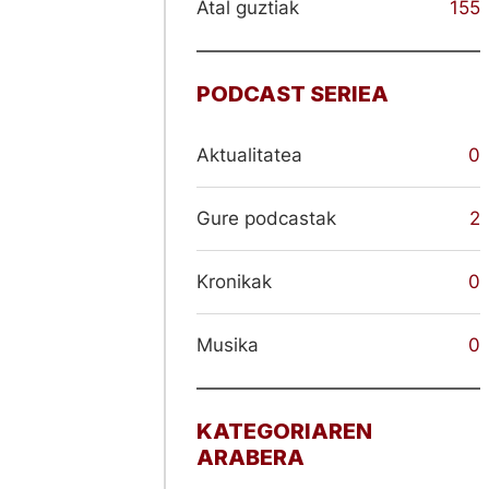
Atal guztiak
155
PODCAST SERIEA
Aktualitatea
0
Gure podcastak
2
Kronikak
0
Musika
0
KATEGORIAREN
ARABERA