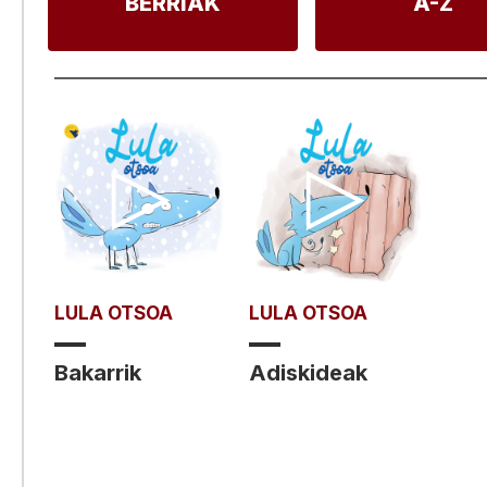
BERRIAK
A-Z
LULA OTSOA
LULA OTSOA
Bakarrik
Adiskideak