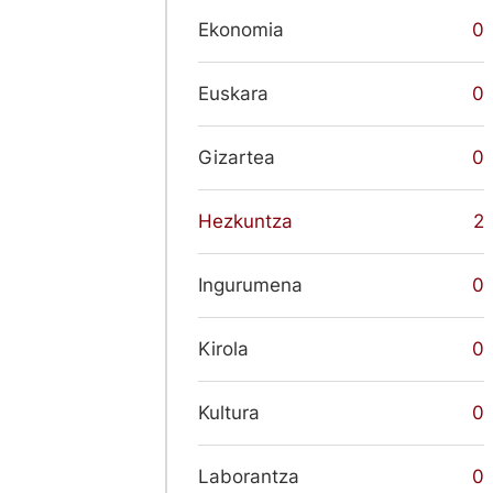
Ekonomia
0
Euskara
0
Gizartea
0
Hezkuntza
2
Ingurumena
0
Kirola
0
Kultura
0
Laborantza
0