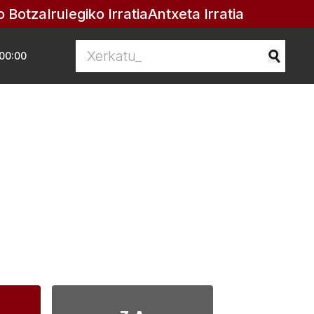
o Botza
Irulegiko Irratia
Antxeta Irratia
00:00