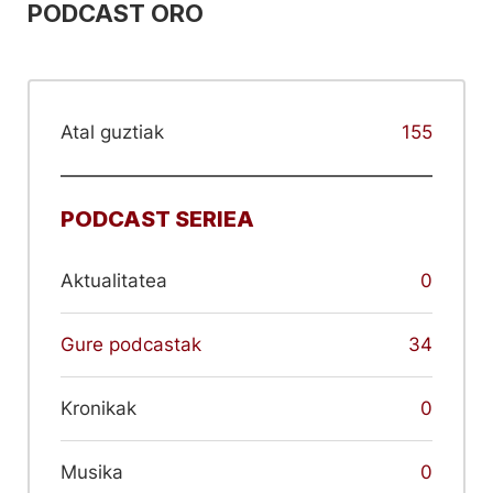
PODCAST ORO
Atal guztiak
155
PODCAST SERIEA
Aktualitatea
0
Gure podcastak
34
Kronikak
0
Musika
0