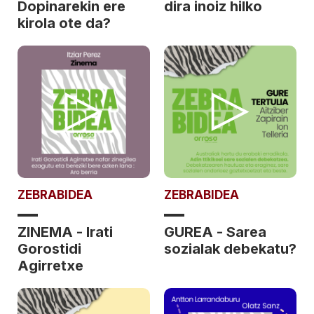
Dopinarekin ere
dira inoiz hilko
kirola ote da?
ZEBRABIDEA
ZEBRABIDEA
ZINEMA - Irati
GUREA - Sarea
Gorostidi
sozialak debekatu?
Agirretxe