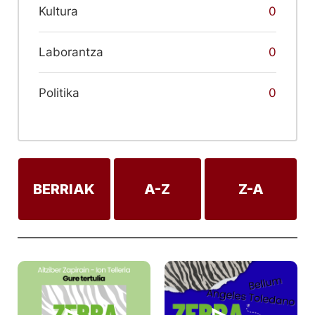
Kultura
0
Laborantza
0
Politika
0
BERRIAK
A-Z
Z-A