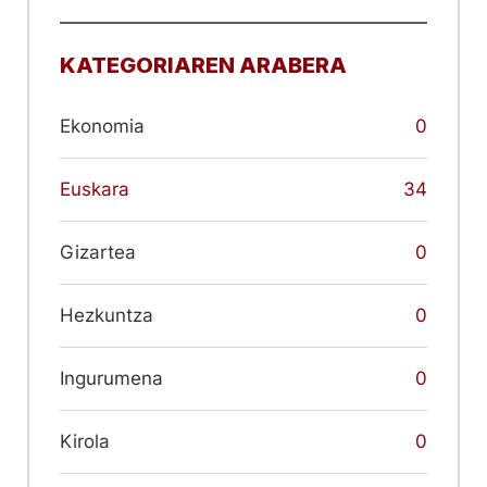
KATEGORIAREN ARABERA
Ekonomia
0
Euskara
34
Gizartea
0
Hezkuntza
0
Ingurumena
0
Kirola
0