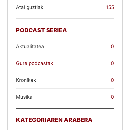
Atal guztiak
155
PODCAST SERIEA
Aktualitatea
0
Gure podcastak
0
Kronikak
0
Musika
0
KATEGORIAREN ARABERA