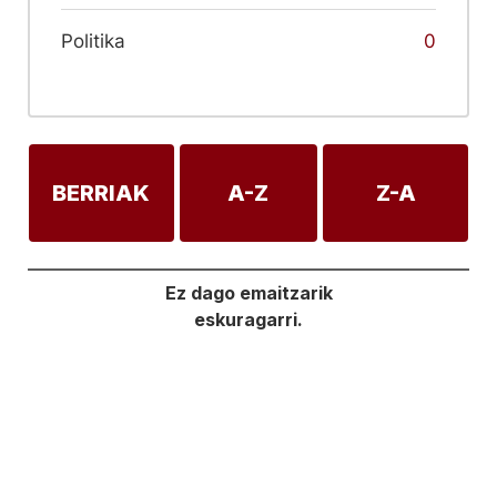
Politika
0
BERRIAK
A-Z
Z-A
Ez dago emaitzarik
eskuragarri.