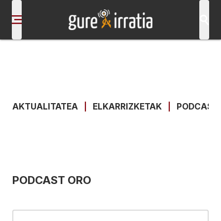
AKTUALITATEA
|
ELKARRIZKETAK
|
PODCAST
PODCAST ORO