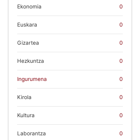
Ekonomia
0
Euskara
0
Gizartea
0
Hezkuntza
0
Ingurumena
0
Kirola
0
Kultura
0
Laborantza
0