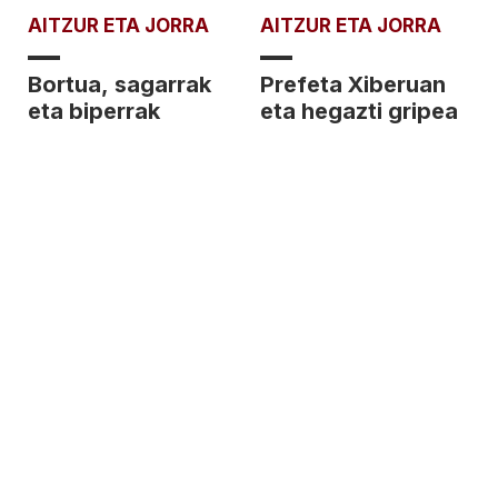
AITZUR ETA JORRA
AITZUR ETA JORRA
Bortua, sagarrak
Prefeta Xiberuan
eta biperrak
eta hegazti gripea