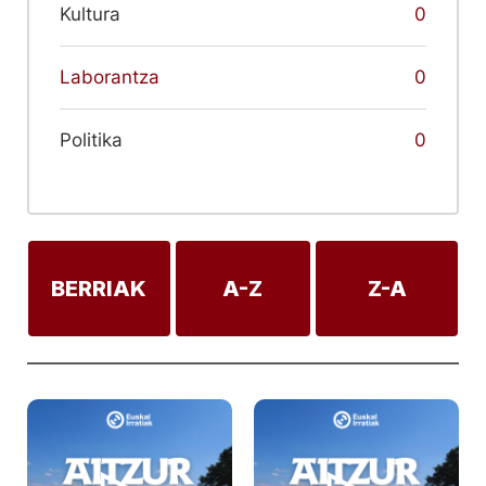
Kultura
0
Laborantza
0
Politika
0
BERRIAK
A-Z
Z-A