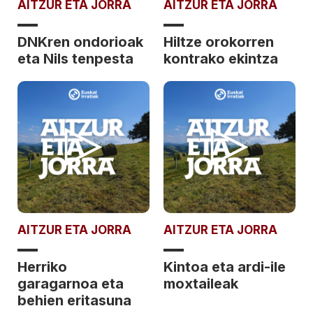
AITZUR ETA JORRA
AITZUR ETA JORRA
DNKren ondorioak
Hiltze orokorren
eta Nils tenpesta
kontrako ekintza
AITZUR ETA JORRA
AITZUR ETA JORRA
Herriko
Kintoa eta ardi-ile
garagarnoa eta
moxtaileak
behien eritasuna