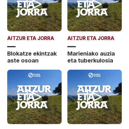
AITZUR ETA JORRA
AITZUR ETA JORRA
Blokatze ekintzak
Marieniako auzia
aste osoan
eta tuberkulosia