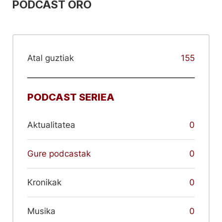
PODCAST ORO
Atal guztiak
155
PODCAST SERIEA
Aktualitatea
0
Gure podcastak
0
Kronikak
0
Musika
0