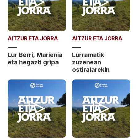
AITZUR ETA JORRA
AITZUR ETA JORRA
Lur Berri, Marienia
Lurramatik
eta hegazti gripa
zuzenean
ostiralarekin