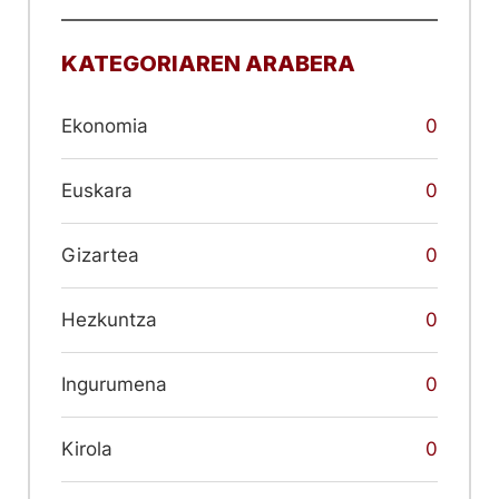
KATEGORIAREN ARABERA
Ekonomia
0
Euskara
0
Gizartea
0
Hezkuntza
0
Ingurumena
0
Kirola
0