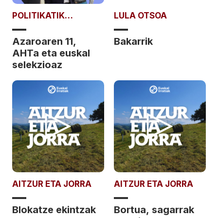
POLITIKATIK
LULA OTSOA
POLITIKARAT
Azaroaren 11,
Bakarrik
AHTa eta euskal
selekzioaz
AITZUR ETA JORRA
AITZUR ETA JORRA
Blokatze ekintzak
Bortua, sagarrak