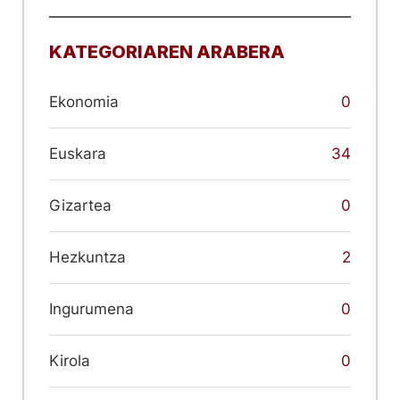
KATEGORIAREN ARABERA
Ekonomia
0
Euskara
34
Gizartea
0
Hezkuntza
2
Ingurumena
0
Kirola
0