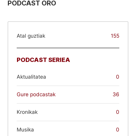
PODCAST ORO
Atal guztiak
155
PODCAST SERIEA
Aktualitatea
0
Gure podcastak
36
Kronikak
0
Musika
0