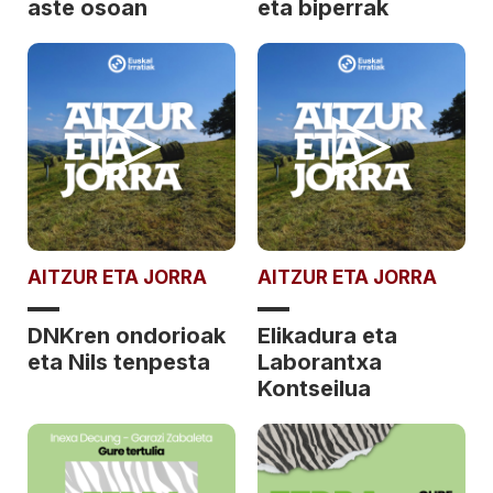
aste osoan
eta biperrak
AITZUR ETA JORRA
AITZUR ETA JORRA
DNKren ondorioak
Elikadura eta
eta Nils tenpesta
Laborantxa
Kontseilua