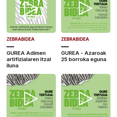
ZEBRABIDEA
ZEBRABIDEA
GUREA Adimen
GUREA - Azaroak
artifizialaren itzal
25 borroka eguna
iluna