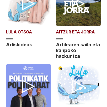
LULA OTSOA
AITZUR ETA JORRA
Adiskideak
Artilearen saila eta
kanpoko
hazkuntza