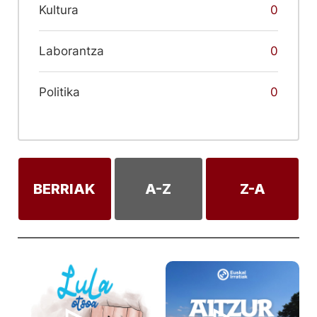
Kultura
0
Laborantza
0
Politika
0
BERRIAK
A-Z
Z-A