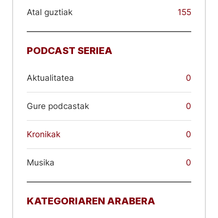
Atal guztiak
155
PODCAST SERIEA
Aktualitatea
0
Gure podcastak
0
Kronikak
0
Musika
0
KATEGORIAREN ARABERA