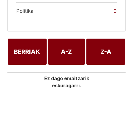
Politika
0
BERRIAK
A-Z
Z-A
Ez dago emaitzarik
eskuragarri.