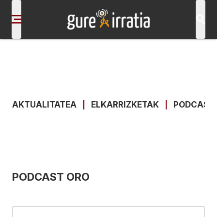
AKTUALITATEA
|
ELKARRIZKETAK
|
PODCAST
PODCAST ORO