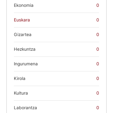
Ekonomia
0
Euskara
0
Gizartea
0
Hezkuntza
0
Ingurumena
0
Kirola
0
Kultura
0
Laborantza
0