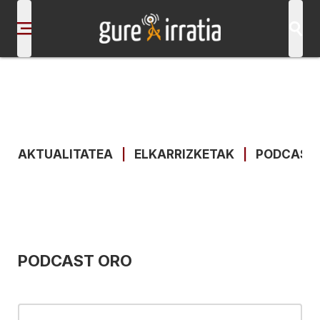
AKTUALITATEA
|
ELKARRIZKETAK
|
PODCAST
PODCAST ORO