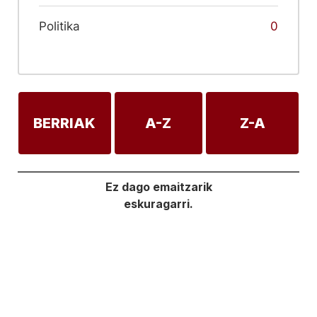
Politika
0
BERRIAK
A-Z
Z-A
Ez dago emaitzarik
eskuragarri.