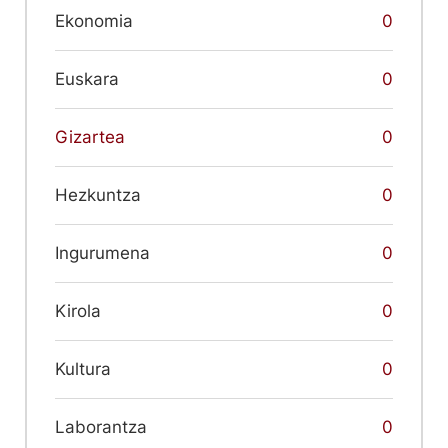
Ekonomia
0
Euskara
0
Gizartea
0
Hezkuntza
0
Ingurumena
0
Kirola
0
Kultura
0
Laborantza
0