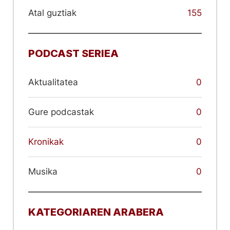
Atal guztiak
155
PODCAST SERIEA
Aktualitatea
0
Gure podcastak
0
Kronikak
0
Musika
0
KATEGORIAREN ARABERA