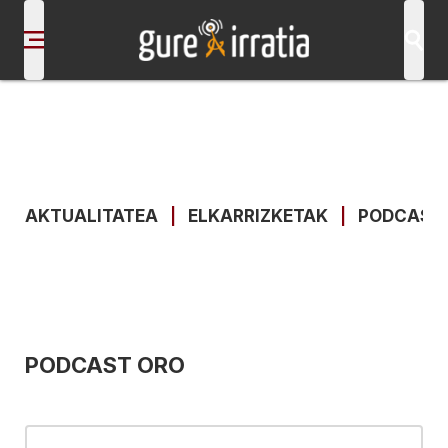
AKTUALITATEA
|
ELKARRIZKETAK
|
PODCAST
PODCAST ORO