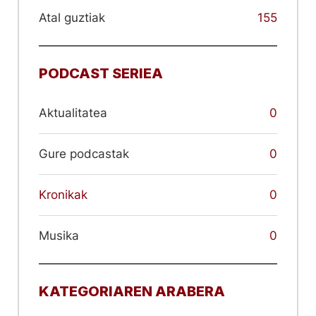
Atal guztiak
155
PODCAST SERIEA
Aktualitatea
0
Gure podcastak
0
Kronikak
0
Musika
0
KATEGORIAREN ARABERA