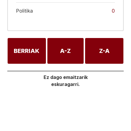
Politika
0
BERRIAK
A-Z
Z-A
Ez dago emaitzarik
eskuragarri.