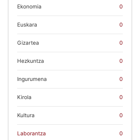
Ekonomia
0
Euskara
0
Gizartea
0
Hezkuntza
0
Ingurumena
0
Kirola
0
Kultura
0
Laborantza
0