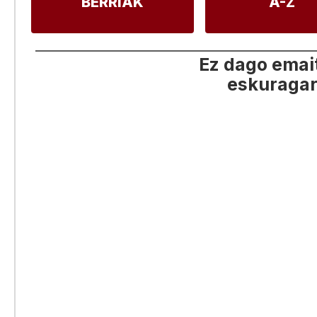
BERRIAK
A-Z
Ez dago emai
eskuragar