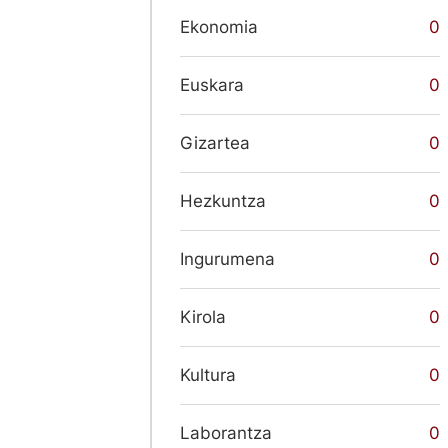
Ekonomia
0
Euskara
0
Gizartea
0
Hezkuntza
0
Ingurumena
0
Kirola
0
Kultura
0
Laborantza
0