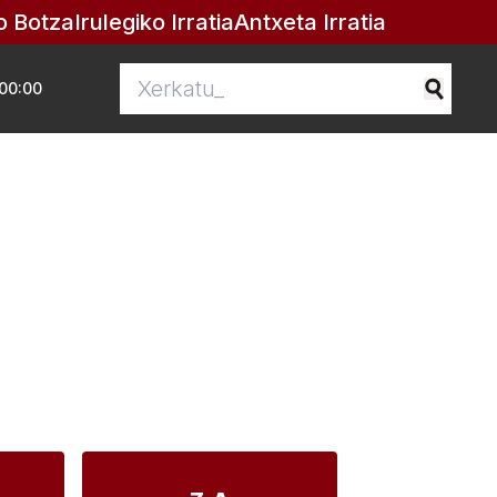
o Botza
Irulegiko Irratia
Antxeta Irratia
00:00