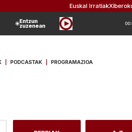
Euskal Irratiak
Xiberok
Entzun
00:
zuzenean
K
|
PODCASTAK
|
PROGRAMAZIOA