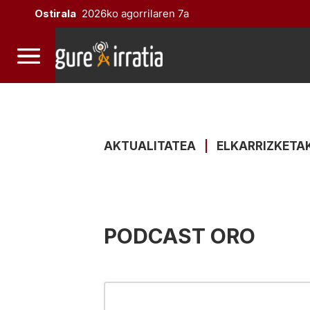
Ostirala
2026ko agorrilaren 7a
AKTUALITATEA
|
ELKARRIZKETA
PODCAST ORO