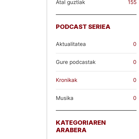
Atal guztiak
155
PODCAST SERIEA
Aktualitatea
0
Gure podcastak
0
Kronikak
0
Musika
0
KATEGORIAREN
ARABERA