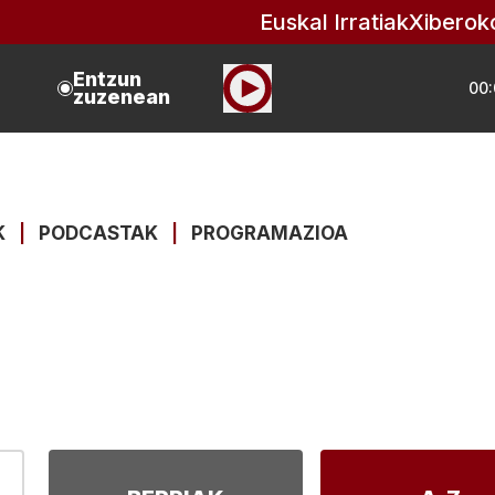
Euskal Irratiak
Xiberok
Entzun
00:
zuzenean
K
|
PODCASTAK
|
PROGRAMAZIOA