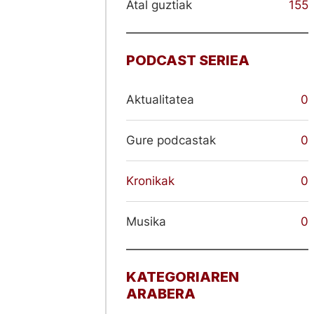
Atal guztiak
155
PODCAST SERIEA
Aktualitatea
0
Gure podcastak
0
Kronikak
0
Musika
0
KATEGORIAREN
ARABERA