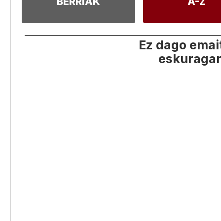
BERRIAK
A-Z
Ez dago emai
eskuragar