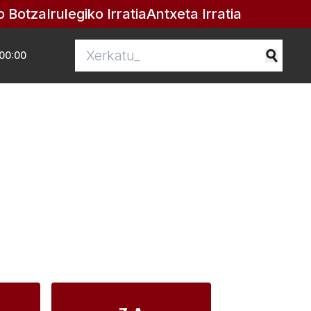
o Botza
Irulegiko Irratia
Antxeta Irratia
00:00