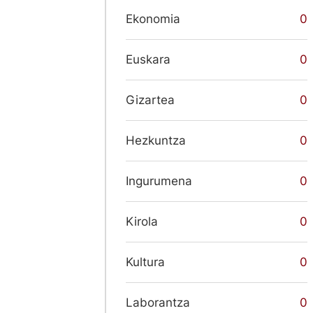
Ekonomia
0
Euskara
0
Gizartea
0
Hezkuntza
0
Ingurumena
0
Kirola
0
Kultura
0
Laborantza
0