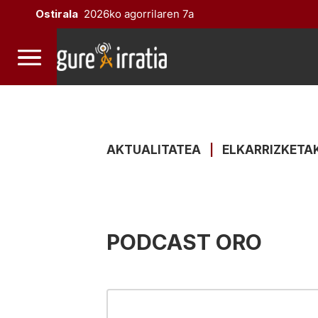
Ostirala
2026ko agorrilaren 7a
AKTUALITATEA
|
ELKARRIZKETA
PODCAST ORO