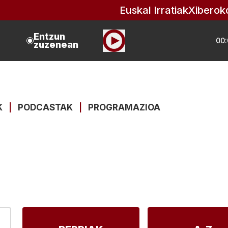
Euskal Irratiak
Xiberok
Entzun
00:
zuzenean
K
|
PODCASTAK
|
PROGRAMAZIOA