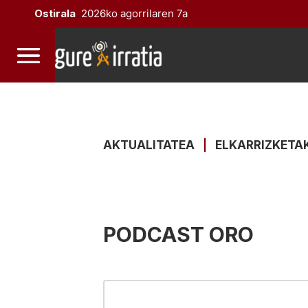
Ostirala
2026ko agorrilaren 7a
AKTUALITATEA
|
ELKARRIZKETA
PODCAST ORO