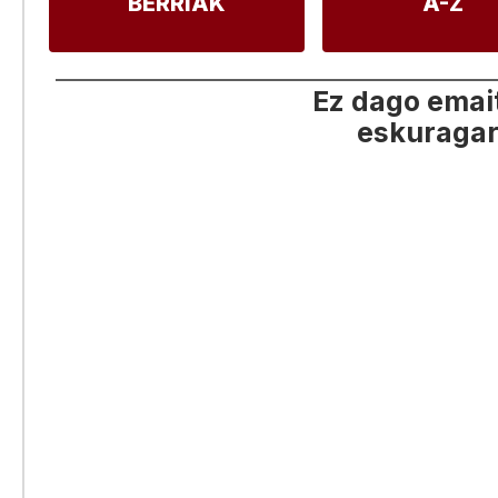
BERRIAK
A-Z
Ez dago emai
eskuragar