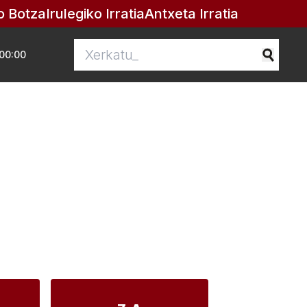
o Botza
Irulegiko Irratia
Antxeta Irratia
00:00