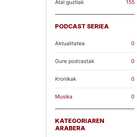
Atal guztiak
155
PODCAST SERIEA
Aktualitatea
0
Gure podcastak
0
Kronikak
0
Musika
0
KATEGORIAREN
ARABERA