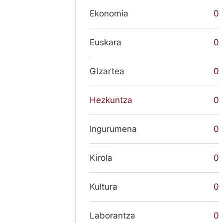
Ekonomia
0
Euskara
0
Gizartea
0
Hezkuntza
0
Ingurumena
0
Kirola
0
Kultura
0
Laborantza
0