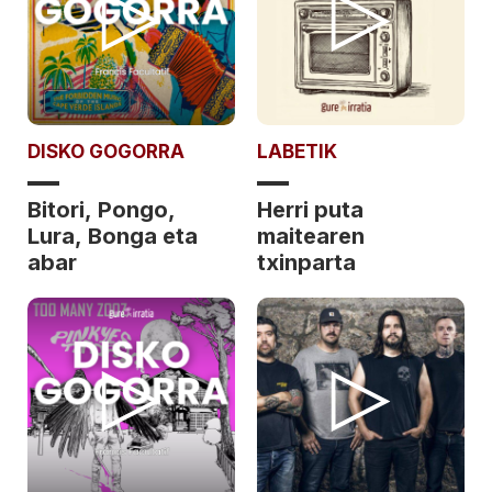
DISKO GOGORRA
LABETIK
Bitori, Pongo,
Herri puta
Lura, Bonga eta
maitearen
abar
txinparta