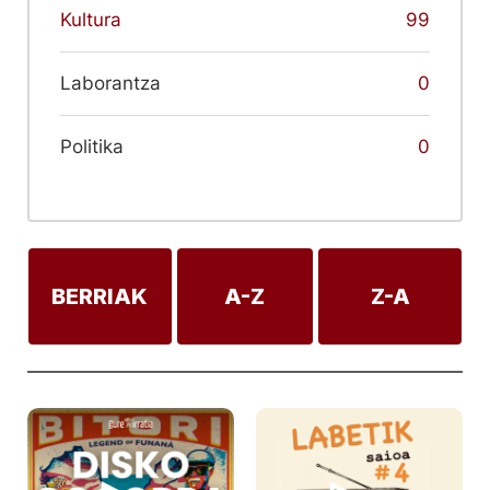
Kultura
99
Laborantza
0
Politika
0
BERRIAK
A-Z
Z-A