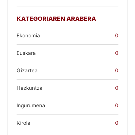
KATEGORIAREN ARABERA
Ekonomia
0
Euskara
0
Gizartea
0
Hezkuntza
0
Ingurumena
0
Kirola
0