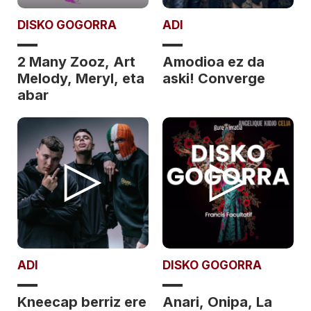
DISKO GOGORRA
ADI
2 Many Zooz, Art
Amodioa ez da
Melody, Meryl, eta
aski! Converge
abar
ADI
DISKO GOGORRA
Kneecap berriz ere
Anari, Onipa, La