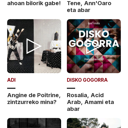
ahoan bilorik gabe!
Tene, Ann'Oaro
eta abar
ADI
DISKO GOGORRA
Angine de Poitrine,
Rosalia, Acid
zintzurreko mina?
Arab, Amami eta
abar