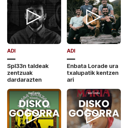
ADI
ADI
Spl33n taldeak
Enbata Lorade ura
zentzuak
txalupatik kentzen
dardarazten
ari