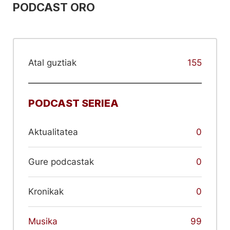
PODCAST ORO
Atal guztiak
155
PODCAST SERIEA
Aktualitatea
0
Gure podcastak
0
Kronikak
0
Musika
99