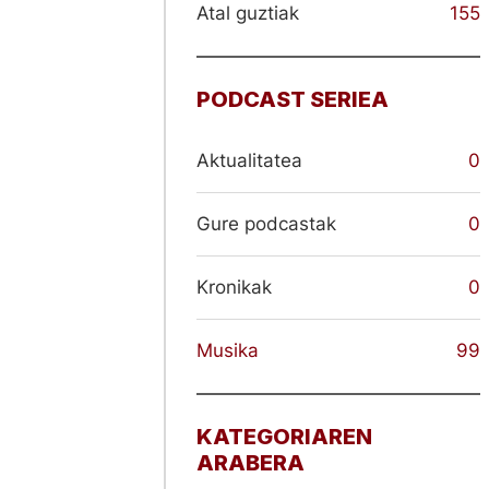
Atal guztiak
155
PODCAST SERIEA
Aktualitatea
0
Gure podcastak
0
Kronikak
0
Musika
99
KATEGORIAREN
ARABERA