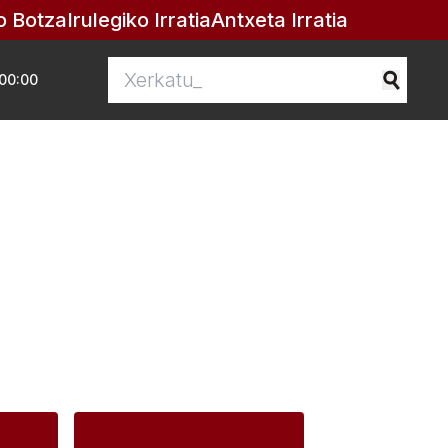
o Botza
Irulegiko Irratia
Antxeta Irratia
00:00