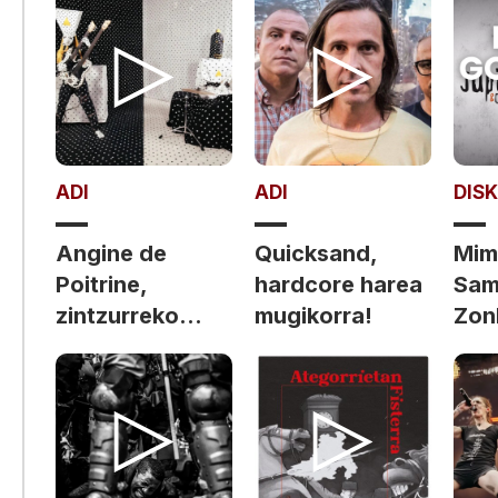
ADI
ADI
DIS
Angine de
Quicksand,
Mim
Poitrine,
hardcore harea
Sam
zintzurreko
mugikorra!
Zon
mina?