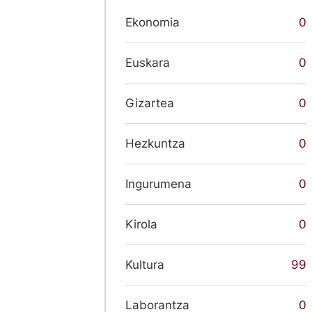
Ekonomia
0
Euskara
0
Gizartea
0
Hezkuntza
0
Ingurumena
0
Kirola
0
Kultura
99
Laborantza
0