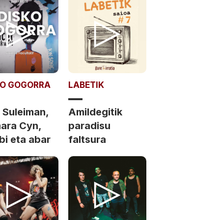
KO GOGORRA
LABETIK
 Suleiman,
Amildegitik
ara Cyn,
paradisu
bi eta abar
faltsura