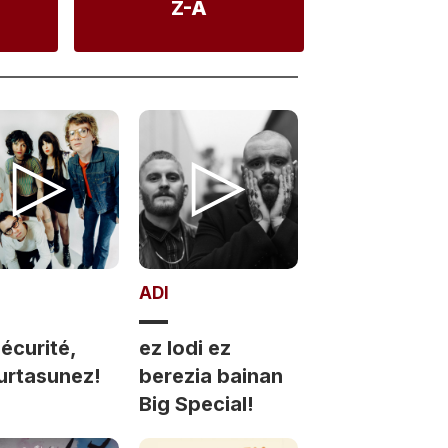
Z-A
ADI
écurité,
ez lodi ez
urtasunez!
berezia bainan
Big Special!