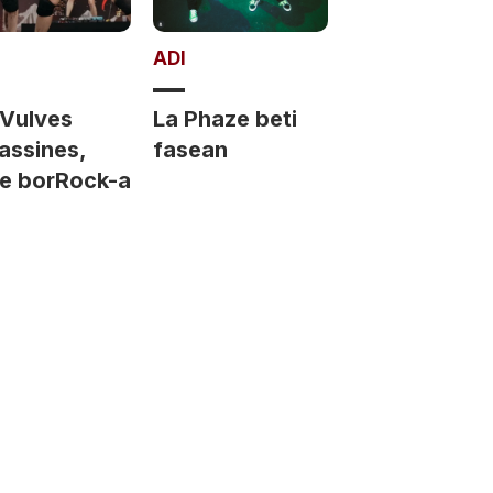
ADI
 Vulves
La Phaze beti
assines,
fasean
se borRock-a