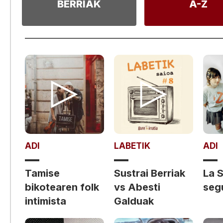
BERRIAK
A-Z
ADI
LABETIK
ADI
Tamise
Sustrai Berriak
La S
bikotearen folk
vs Abesti
seg
intimista
Galduak