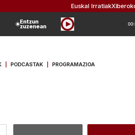
Euskal Irratiak
Xiberok
Entzun
00:
zuzenean
K
|
PODCASTAK
|
PROGRAMAZIOA