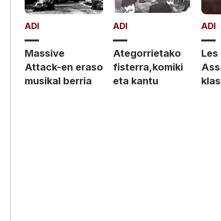
ADI
ADI
ADI
Massive
Ategorrietako
Les
Attack-en eraso
fisterra,komiki
Ass
musikal berria
eta kantu
kla