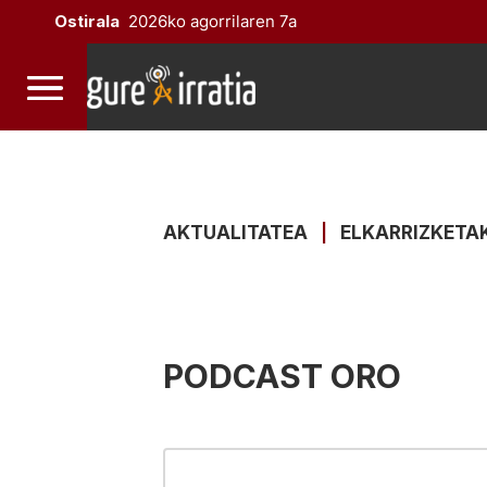
Ostirala
2026ko agorrilaren 7a
AKTUALITATEA
|
ELKARRIZKETA
PODCAST ORO