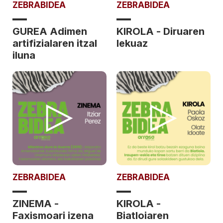
ZEBRABIDEA
ZEBRABIDEA
GUREA Adimen
KIROLA - Diruaren
artifizialaren itzal
lekuaz
iluna
ZEBRABIDEA
ZEBRABIDEA
ZINEMA -
KIROLA -
Faxismoari izena
Biatloiaren