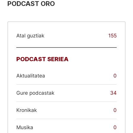
PODCAST ORO
Atal guztiak
155
PODCAST SERIEA
Aktualitatea
0
Gure podcastak
34
Kronikak
0
Musika
0