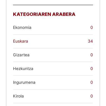
KATEGORIAREN ARABERA
Ekonomia
0
Euskara
34
Gizartea
0
Hezkuntza
0
Ingurumena
0
Kirola
0