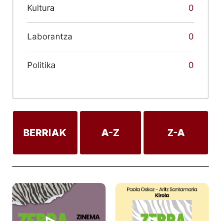
Kultura
0
Laborantza
0
Politika
0
BERRIAK
A-Z
Z-A