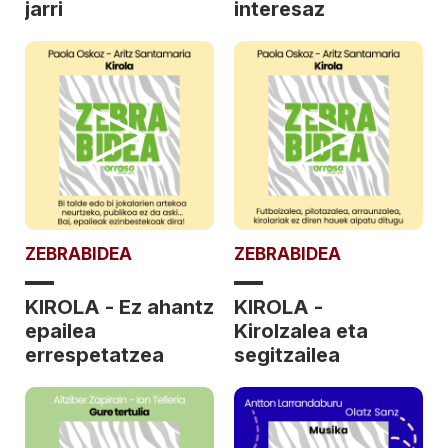
jarri
interesaz
ZEBRABIDEA
ZEBRABIDEA
KIROLA - Ez ahantz
KIROLA -
epailea
Kirolzalea eta
errespetatzea
segitzailea