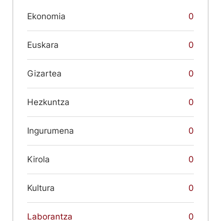
Ekonomia
0
Euskara
0
Gizartea
0
Hezkuntza
0
Ingurumena
0
Kirola
0
Kultura
0
Laborantza
0