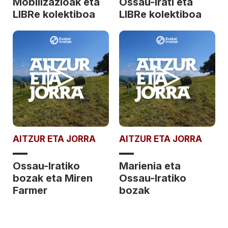
Mobilizazioak eta
Ossau-Irati eta
LIBRe kolektiboa
LIBRe kolektiboa
AITZUR ETA JORRA
AITZUR ETA JORRA
Ossau-Iratiko
Marienia eta
bozak eta Miren
Ossau-Iratiko
Farmer
bozak