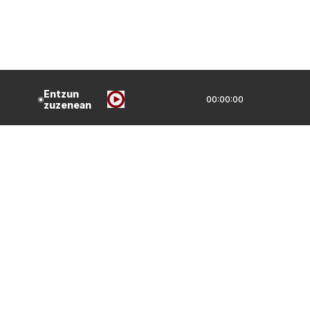
Entzun
00:00:00
zuzenean