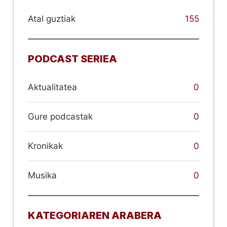
Atal guztiak
155
PODCAST SERIEA
Aktualitatea
0
Gure podcastak
0
Kronikak
0
Musika
0
KATEGORIAREN ARABERA