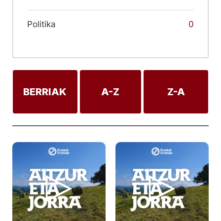
Politika
0
BERRIAK
A-Z
Z-A