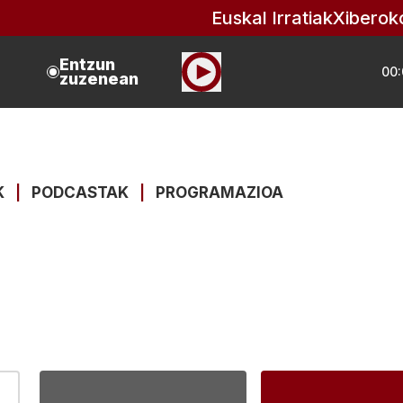
Euskal Irratiak
Xiberok
Entzun
00:
zuzenean
K
|
PODCASTAK
|
PROGRAMAZIOA