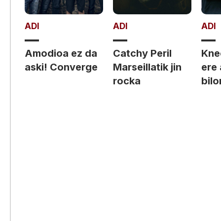
ADI
ADI
ADI
Amodioa ez da
Catchy Peril
Kne
aski! Converge
Marseillatik jin
ere
rocka
bilo