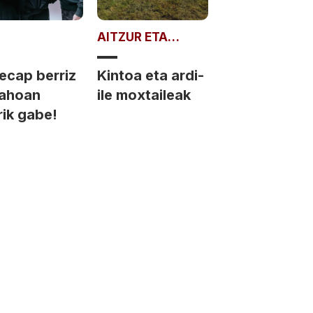
AITZUR ETA
JORRA
ecap berriz
Kintoa eta ardi-
 ahoan
ile moxtaileak
rik gabe!