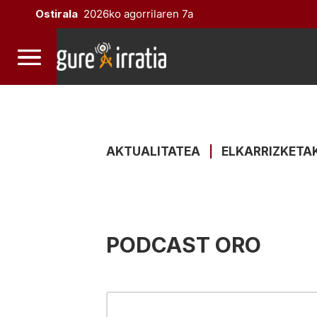
Ostirala
2026ko agorrilaren 7a
AKTUALITATEA
|
ELKARRIZKETA
PODCAST ORO