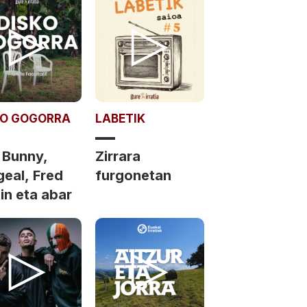
KO GOGORRA
LABETIK
 Bunny,
Zirrara
geal, Fred
furgonetan
in eta abar