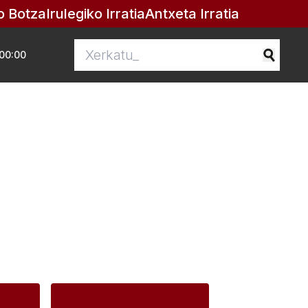
o Botza
Irulegiko Irratia
Antxeta Irratia
00:00