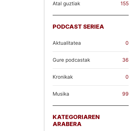
Atal guztiak
155
PODCAST SERIEA
Aktualitatea
0
Gure podcastak
36
Kronikak
0
Musika
99
KATEGORIAREN
ARABERA