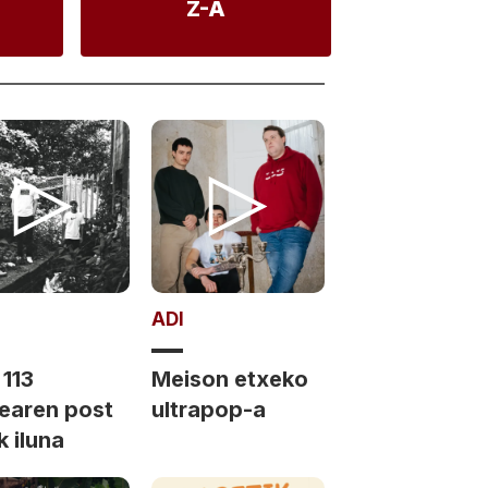
Z-A
ADI
 113
Meison etxeko
dearen post
ultrapop-a
 iluna