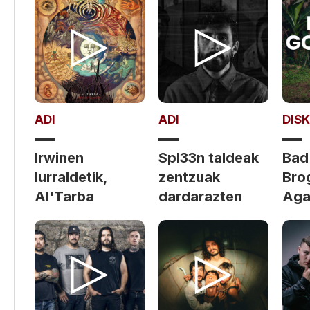
ADI
ADI
DIS
Irwinen
Spl33n taldeak
Bad
lurraldetik,
zentzuak
Bro
Al'Tarba
dardarazten
Aga