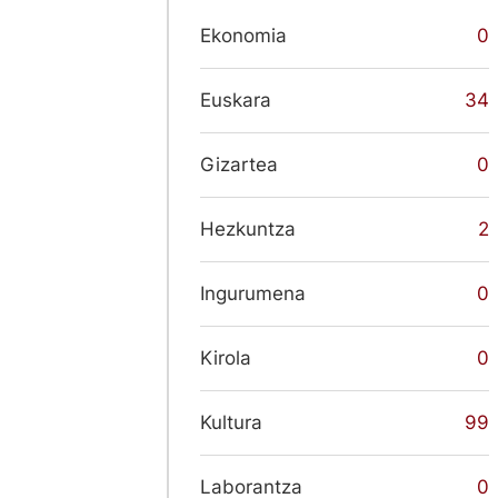
Ekonomia
0
Euskara
34
Gizartea
0
Hezkuntza
2
Ingurumena
0
Kirola
0
Kultura
99
Laborantza
0