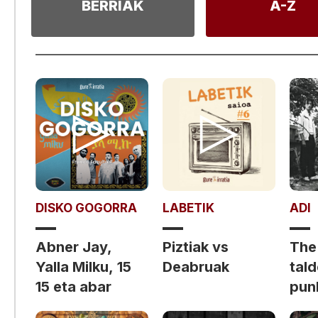
BERRIAK
A-Z
DISKO GOGORRA
LABETIK
ADI
Abner Jay,
Piztiak vs
The
Yalla Milku, 15
Deabruak
tal
15 eta abar
punk