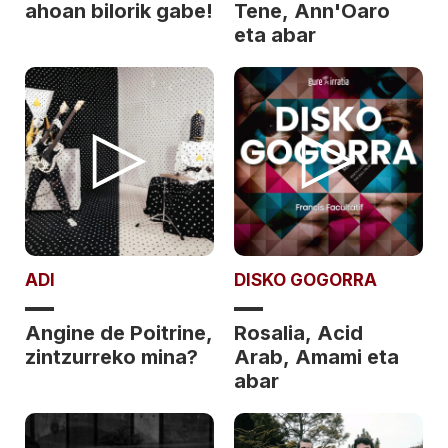
ahoan bilorik gabe!
Tene, Ann'Oaro
eta abar
ADI
DISKO GOGORRA
Angine de Poitrine,
Rosalia, Acid
zintzurreko mina?
Arab, Amami eta
abar