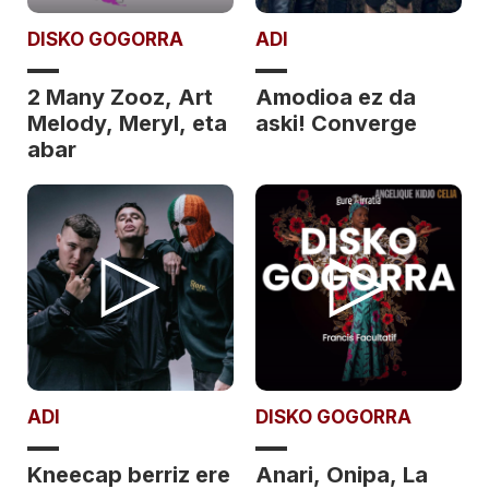
DISKO GOGORRA
ADI
2 Many Zooz, Art
Amodioa ez da
Melody, Meryl, eta
aski! Converge
abar
ADI
DISKO GOGORRA
Kneecap berriz ere
Anari, Onipa, La