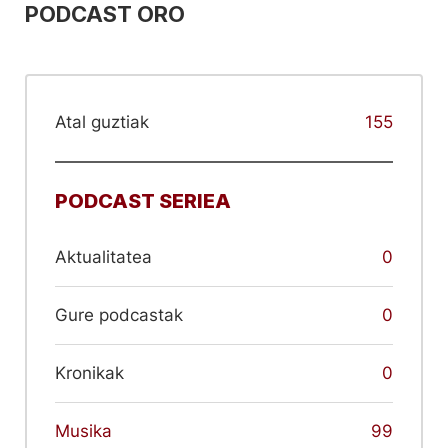
PODCAST ORO
Atal guztiak
155
PODCAST SERIEA
Aktualitatea
0
Gure podcastak
0
Kronikak
0
Musika
99