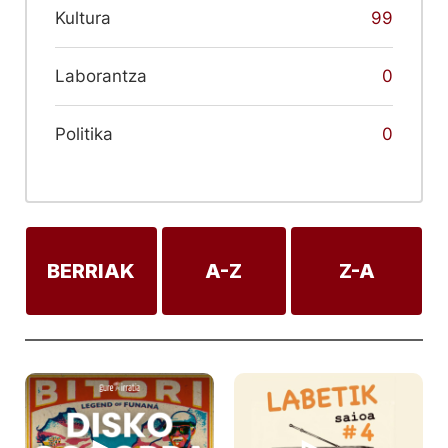
Kultura
99
Laborantza
0
Politika
0
BERRIAK
A-Z
Z-A