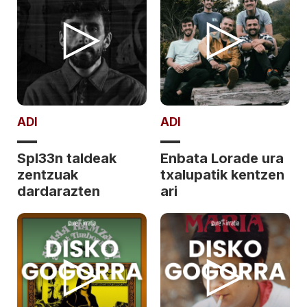
ADI
ADI
Spl33n taldeak
Enbata Lorade ura
zentzuak
txalupatik kentzen
dardarazten
ari