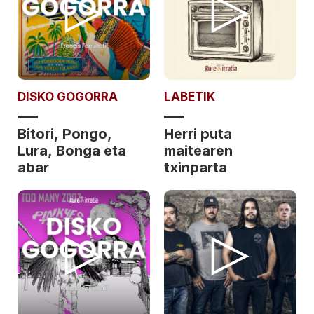
DISKO GOGORRA
LABETIK
Bitori, Pongo,
Herri puta
Lura, Bonga eta
maitearen
abar
txinparta