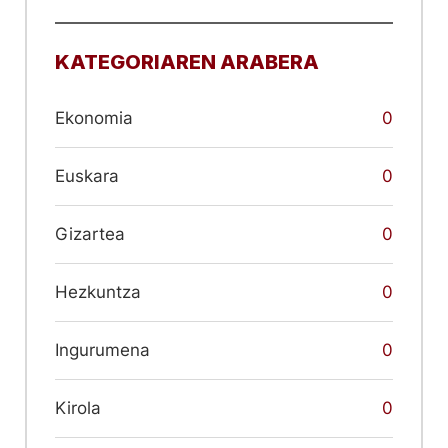
KATEGORIAREN ARABERA
Ekonomia
0
Euskara
0
Gizartea
0
Hezkuntza
0
Ingurumena
0
Kirola
0