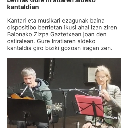
berriak Gure Irratiaren aldeko
kantaldian
Kantari eta musikari ezagunak baina
dispositibo berrietan ikusi ahal izan ziren
Baionako Zizpa Gaztetxean joan den
ostiralean. Gure Irratiaren aldeko
kantaldia giro biziki goxoan iragan zen.