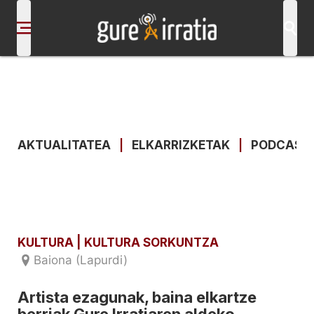
AKTUALITATEA
|
ELKARRIZKETAK
|
PODCAST
KULTURA
| KULTURA SORKUNTZA
Baiona (Lapurdi)
Artista ezagunak, baina elkartze