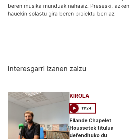
beren musika munduak nahasiz. Preseski, azken
hauekin solastu gira beren proiektu berriaz
Interesgarri izanen zaizu
KIROLA
11:24
Ellande Chapelet
Houssetek titulua
defendituko du