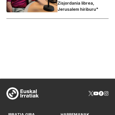
Zisjordania librea,
Jerusalem hiriburu"
IRRATIA GIRA
HARREMANAK