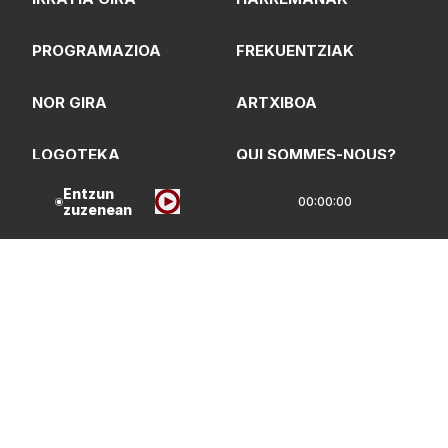
PROGRAMAZIOA
FREKUENTZIAK
NOR GIRA
ARTXIBOA
LOGOTEKA
QUI SOMMES-NOUS?
Entzun
00:00:00
zuzenean
Lege Oharrak
Pribatasun Politika
CC Lizentzia