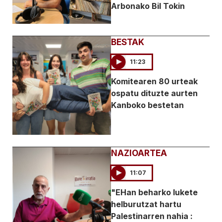
Arbonako Bil Tokin
BESTAK
11:23
Komitearen 80 urteak
ospatu dituzte aurten
Kanboko bestetan
NAZIOARTEA
11:07
"EHan beharko lukete
helburutzat hartu
Palestinarren nahia :