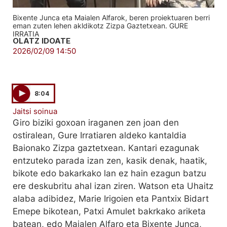
Bixente Junca eta Maialen Alfarok, beren proiektuaren berri
eman zuten lehen akldikotz Zizpa Gaztetxean. GURE
IRRATIA
OLATZ IDOATE
2026/02/09 14:50
8:04
Jaitsi soinua
Giro biziki goxoan iraganen zen joan den
ostiralean, Gure Irratiaren aldeko kantaldia
Baionako Zizpa gaztetxean. Kantari ezagunak
entzuteko parada izan zen, kasik denak, haatik,
bikote edo bakarkako lan ez hain ezagun batzu
ere deskubritu ahal izan ziren. Watson eta Uhaitz
alaba adibidez, Marie Irigoien eta Pantxix Bidart
Emepe bikotean, Patxi Amulet bakrkako ariketa
batean, edo Maialen Alfaro eta Bixente Junca,