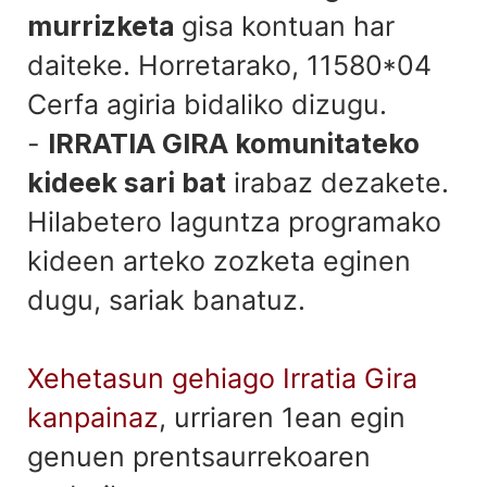
murrizketa
gisa kontuan har
daiteke. Horretarako, 11580*04
Cerfa agiria bidaliko dizugu.
-
IRRATIA GIRA komunitateko
kideek sari bat
irabaz dezakete.
Hilabetero laguntza programako
kideen arteko zozketa eginen
dugu, sariak banatuz.
Xehetasun gehiago Irratia Gira
kanpainaz
, urriaren 1ean egin
genuen prentsaurrekoaren