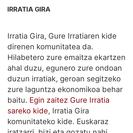
IRRATIA GIRA
Irratia Gira, Gure Irratiaren kide
direnen komunitatea da.
Hilabetero zure emaitza ekartzen
ahal duzu, egunero zure ondoan
duzun irratiak, geroan segitzeko
zure laguntza ekonomikoa behar
baitu.
Egin zaitez Gure Irratia
sareko kide
, Irratia Gira
komunitateko kide. Euskaraz
iratzarri, bizi eta gozatu nahi