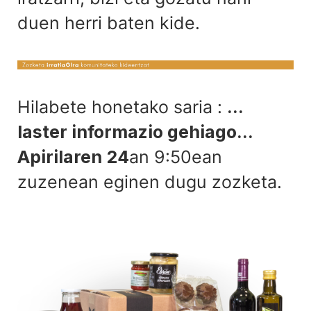
duen herri baten kide.
Hilabete honetako saria :
...
laster informazio gehiago...
Apirilaren 24
an 9:50ean
zuzenean eginen dugu zozketa.