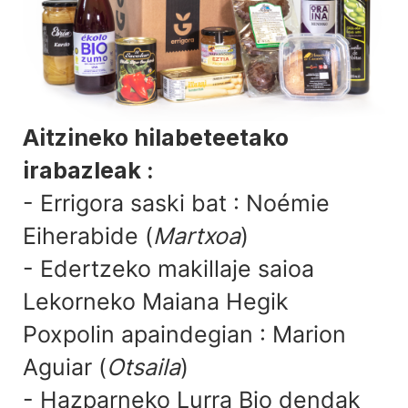
Aitzineko hilabeteetako
irabazleak :
- Errigora saski bat : Noémie
Eiherabide
(
Martxoa
)
- Edertzeko makillaje saioa
Lekorneko Maiana Hegik
Poxpolin apaindegian : Marion
Aguiar (
Otsaila
)
- Hazparneko Lurra Bio dendak