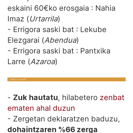
eskaini 60€ko erosgaia : Nahia
Imaz (
Urtarrila
)
- Errigora saski bat : Lekube
Elezgarai (
Abendua
)
- Errigora saski bat : Pantxika
Larre (
Azaroa
)
-
Zuk hautatu
, hilabetero
zenbat
ematen ahal duzun
- Zergetan deklaratzen baduzu,
dohaintzaren %66 zerga