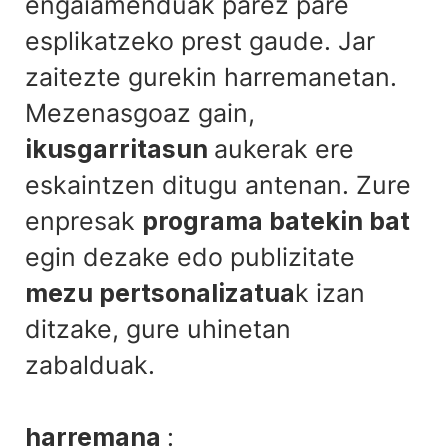
engaiamenduak parez pare
esplikatzeko prest gaude. Jar
zaitezte gurekin harremanetan.
Mezenasgoaz gain,
ikusgarritasun
aukerak ere
eskaintzen ditugu antenan. Zure
enpresak
programa batekin bat
egin dezake edo publizitate
mezu pertsonalizatua
k izan
ditzake, gure uhinetan
zabalduak.
harremana
: