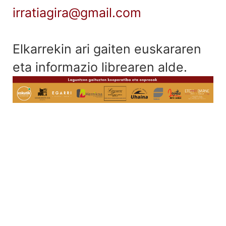
irratiagira@gmail.com
Elkarrekin ari gaiten euskararen
eta informazio librearen alde.