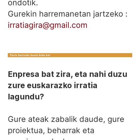
ondotik.
Gurekin harremanetan jartzeko :
irratiagira@gmail.com
Enpresa bat zira, eta nahi duzu
zure euskarazko irratia
lagundu?
Gure ateak zabalik daude, gure
proiektua, beharrak eta